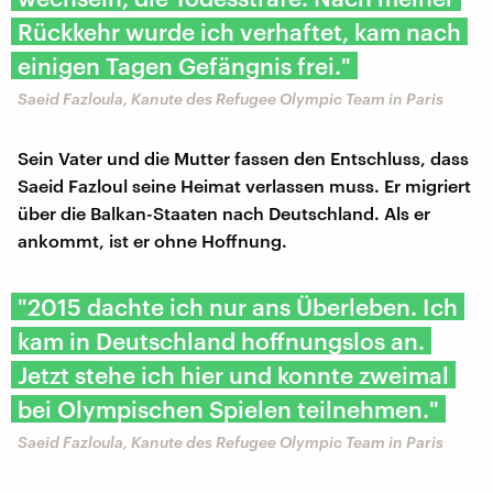
Rückkehr wurde ich verhaftet, kam nach
einigen Tagen Gefängnis frei."
Saeid Fazloula, Kanute des Refugee Olympic Team in Paris
Sein Vater und die Mutter fassen den Entschluss, dass
Saeid Fazloul seine Heimat verlassen muss. Er migriert
über die Balkan-Staaten nach Deutschland. Als er
ankommt, ist er ohne Hoffnung.
"2015 dachte ich nur ans Überleben. Ich
kam in Deutschland hoffnungslos an.
Jetzt stehe ich hier und konnte zweimal
bei Olympischen Spielen teilnehmen."
Saeid Fazloula, Kanute des Refugee Olympic Team in Paris