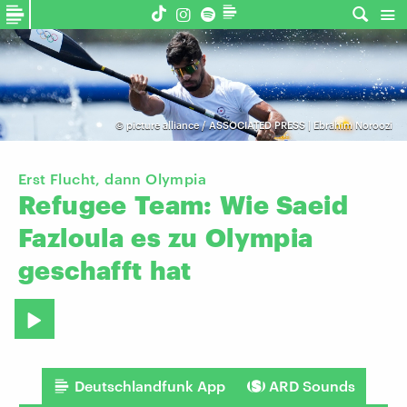
©
picture alliance / ASSOCIATED PRESS | Ebrahim Noroozi
Erst Flucht, dann Olympia
Refugee
Team:
Wie
Saeid
Fazloula
es
zu
Olympia
geschafft
hat
Deutschlandfunk App
ARD Sounds