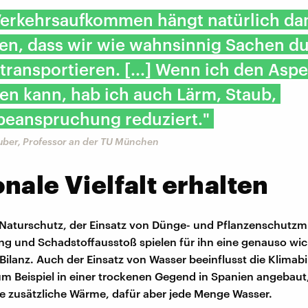
Verkehrsaufkommen hängt natürlich da
n, dass wir wie wahnsinnig Sachen du
ransportieren. [...] Wenn ich den Aspe
en kann, hab ich auch Lärm, Staub,
beanspruchung reduziert."
uber, Professor an der TU München
nale Vielfalt erhalten
Naturschutz, der Einsatz von Dünge- und Pflanzenschutzmi
g und Schadstoffausstoß spielen für ihn eine genauso wich
Bilanz. Auch der Einsatz von Wasser beeinflusst die Klimab
m Beispiel in einer trockenen Gegend in Spanien angebaut
ne zusätzliche Wärme, dafür aber jede Menge Wasser.