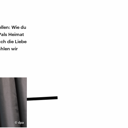
llen: Wie du
 Pals Heimat
ch die Liebe
hlen wir
©
dpa