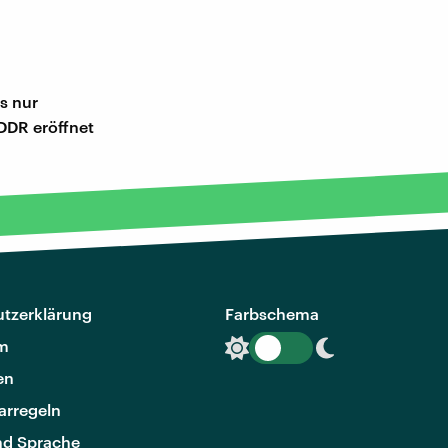
es nur
 DDR eröffnet
tzerklärung
Farbschema
m
en
rregeln
nd Sprache