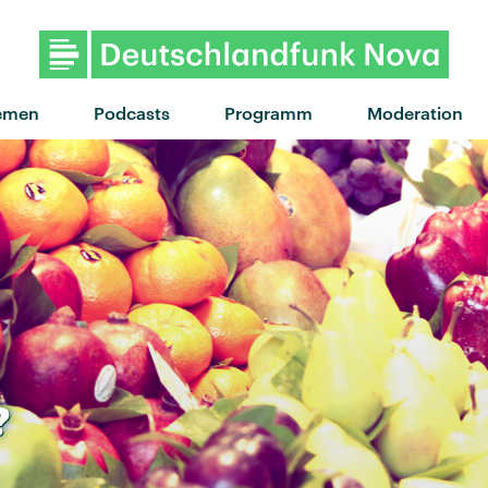
"Winona Forever" von
emen
Podcasts
Programm
Moderation
?