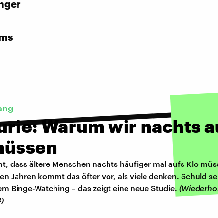
nger
rms
ang
urie: Warum wir nachts a
müssen
nt, dass ältere Menschen nachts häufiger mal aufs Klo müs
en Jahren kommt das öfter vor, als viele denken. Schuld s
em Binge-Watching – das zeigt eine neue Studie.
(Wiederho
4)