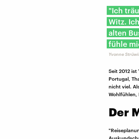
"Ich trä
Witz. Ic
alten Bu
fühle mic
Yvonne Strüwin
Seit 2012 is
Portugal, Th
nicht viel. A
Wohlfühlen, 
Der 
"Reiseplanun
Auskundscha