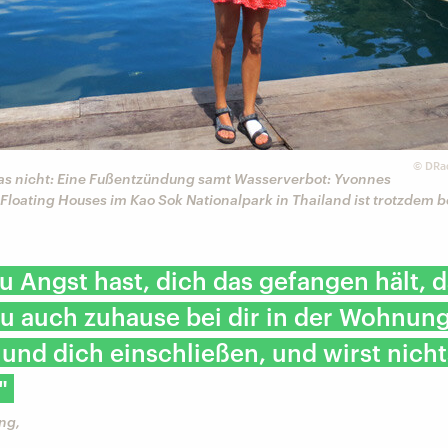
©
DRad
as nicht: Eine Fußentzündung samt Wasserverbot: Yvonnes
Floating Houses im Kao Sok Nationalpark in Thailand ist trotzdem b
 Angst hast, dich das gefangen hält, 
u auch zuhause bei dir in der Wohnun
 und dich einschließen, und wirst nicht
"
ng,