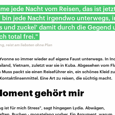
ume jede Nacht vom Reisen, das ist jetz
h bin jede Nacht irgendwo unterwegs, 
s und zuckel' damit durch die Gegend 
h total frei."
g, reist am liebsten ohne Plan
t Yvonne so immer wieder auf eigene Faust unterwegs. In In
ailand, Vietnam, zuletzt war sie in Kuba. Abgesehen vom Flu
ls Muss packt sie einen Reiseführer ein, ein schönes Kleid 
Kontaktlinsenmittel. Eine Art zu reisen, die süchtig macht.
Moment gehört mir
g ist für mich Stress", sagt hingegen Lydia. Abwägen,
ften, Buchen - monatelang vorher. Ein Argument, warum