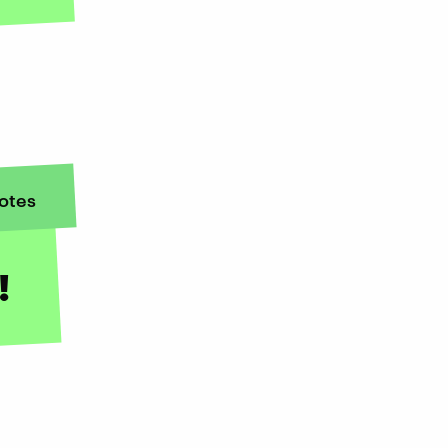
otes
!