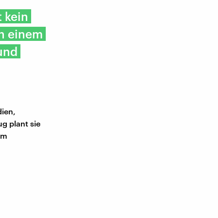
t kein
in einem
und
dien,
g plant sie
zum