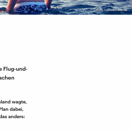
©
fh. | photocase.de
e Flug-und-
machen
sland wagte,
lan dabei,
das anders: