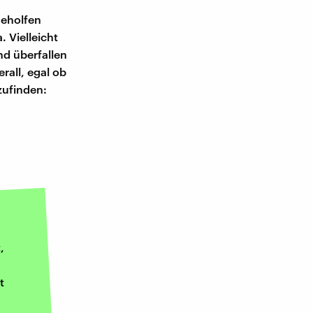
geholfen
. Vielleicht
nd überfallen
rall, egal ob
zufinden:
,
t