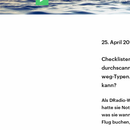
25. April 2
Checkliste
durchscann
weg-Typen. 
kann?
Als DRadio-W
hatte sie No
was sie wann
Flug buchen, 