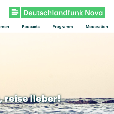
emen
Podcasts
Programm
Moderation
,
reise
lieber!