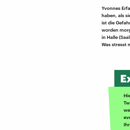
Yvonnes Erfa
haben, als si
ist die Gefa
worden morge
in Halle (Sa
Was stresst 
E
Hi
Tw
we
ev
Ih