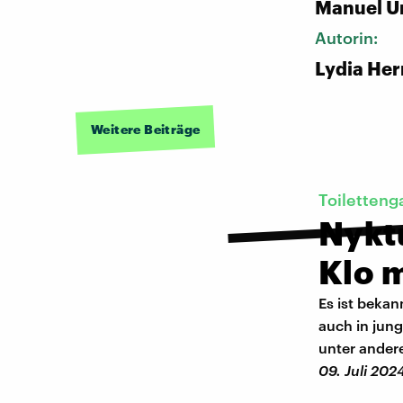
Manuel U
Autorin:
Lydia He
Weitere Beiträge
Toiletteng
Nykt
Klo 
Es ist bekan
auch in jung
unter ander
09. Juli 202