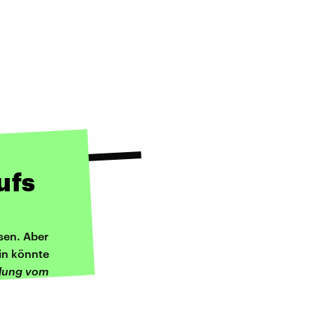
ufs
sen. Aber
ein könnte
lung vom