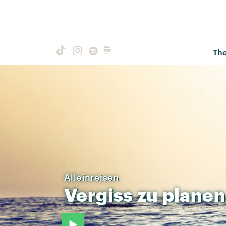
Th
Alleinreisen
Vergiss
zu
planen