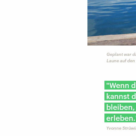
Geplant war d
Laune auf den 
"Wenn du
kannst d
bleiben,
erleben.
Yvonne Strüwi