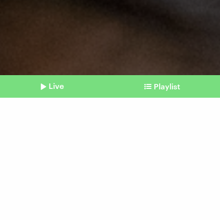
Live
Playlist
©
IMAGO / ZUMA Press Wire
Shownotes
Rekordflut
Valencia: Massenproteste
gegen schlechtes