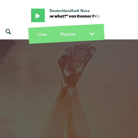
Deutschlandfunk Nova
 Price · "Now what?" von Connor Price · "Now what?" von Connor
Live
Playlist