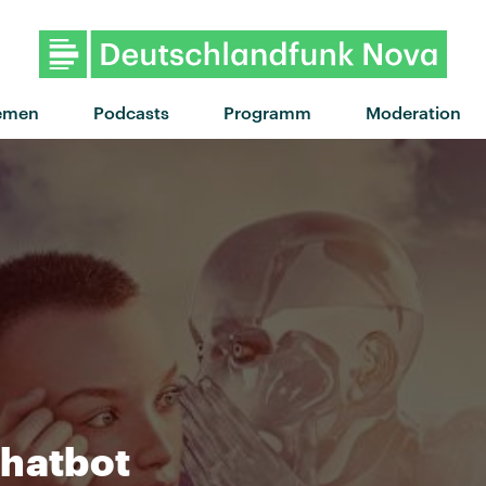
"Now what?" von Connor
emen
Podcasts
Programm
Moderation
Chatbot