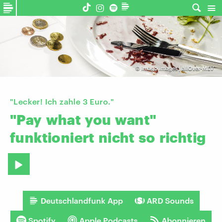
©
imago images | allOver-MEV
"Lecker! Ich zahle 3 Euro."
"Pay
what
you
want"
funktioniert
nicht
so
richtig
Deutschlandfunk App
ARD Sounds
Spotify
Apple Podcasts
Abonnieren