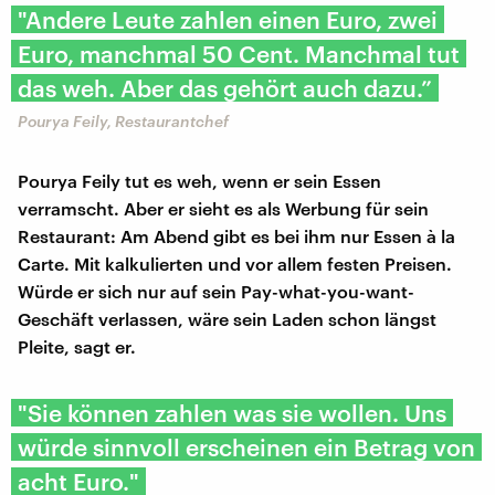
"Andere Leute zahlen einen Euro, zwei
Euro, manchmal 50 Cent. Manchmal tut
das weh. Aber das gehört auch dazu.”
Pourya Feily, Restaurantchef
Pourya Feily tut es weh, wenn er sein Essen
verramscht. Aber er sieht es als Werbung für sein
Restaurant: Am Abend gibt es bei ihm nur Essen à la
Carte. Mit kalkulierten und vor allem festen Preisen.
Würde er sich nur auf sein Pay-what-you-want-
Geschäft verlassen, wäre sein Laden schon längst
Pleite, sagt er.
"Sie können zahlen was sie wollen. Uns
würde sinnvoll erscheinen ein Betrag von
acht Euro."