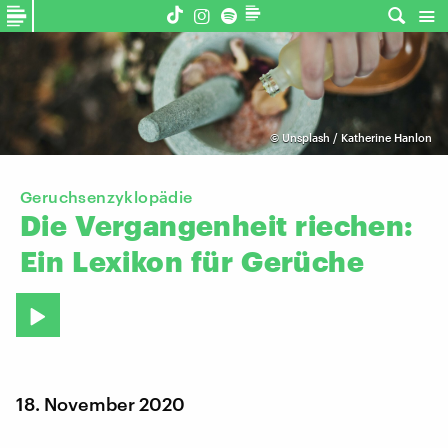
©
Unsplash / Katherine Hanlon
Geruchsenzyklopädie
Die
Vergangenheit
riechen:
Ein
Lexikon
für
Gerüche
18. November 2020