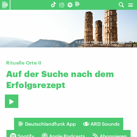
©
Eduard Warkentin | photocase.de
​Rituelle Orte II
Auf
der
Suche
nach
dem
Erfolgsrezept
Deutschlandfunk App
ARD Sounds
Spotify
Apple Podcasts
Abonnieren