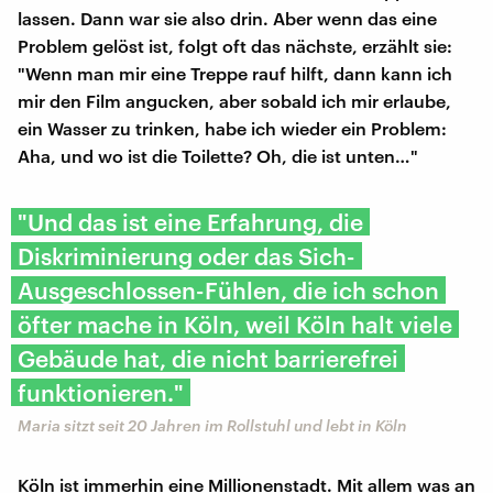
lassen. Dann war sie also drin. Aber wenn das eine
Problem gelöst ist, folgt oft das nächste, erzählt sie:
"Wenn man mir eine Treppe rauf hilft, dann kann ich
mir den Film angucken, aber sobald ich mir erlaube,
ein Wasser zu trinken, habe ich wieder ein Problem:
Aha, und wo ist die Toilette? Oh, die ist unten…"
"Und das ist eine Erfahrung, die
Diskriminierung oder das Sich-
Ausgeschlossen-Fühlen, die ich schon
öfter mache in Köln, weil Köln halt viele
Gebäude hat, die nicht barrierefrei
funktionieren."
Maria sitzt seit 20 Jahren im Rollstuhl und lebt in Köln
Köln ist immerhin eine Millionenstadt. Mit allem was an