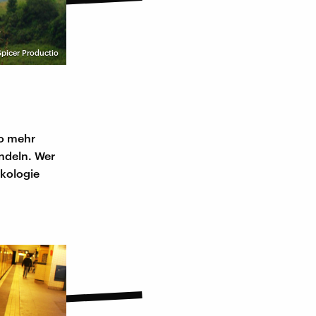
Spicer Productio
to mehr
ndeln. Wer
Ökologie