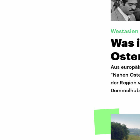
Westasien
Was i
Oste
Aus europäis
"Nahen Osten
der Region v
Demmelhube