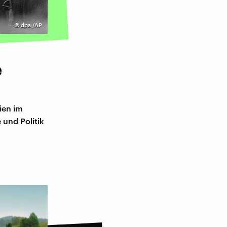
©
dpa /AP
e
ien im
 und Politik