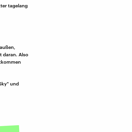
ter tagelang
raußen,
t daran. Also
 entkommen
Sky" und