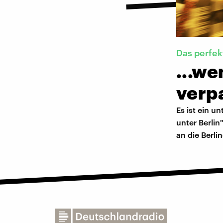
Das perfe
...we
verpa
Es ist ein u
unter Berlin
an die Berli