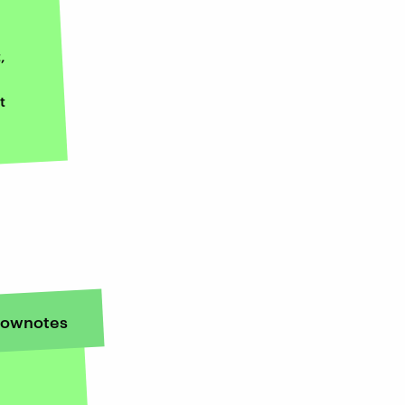
,
t
ownotes