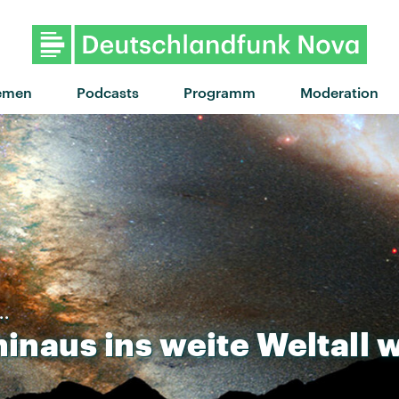
emen
Podcasts
Programm
Moderation
..
hinaus
ins
weite
Weltall
w