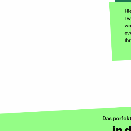
Hi
Tw
we
ev
Ih
Das perfek
...in