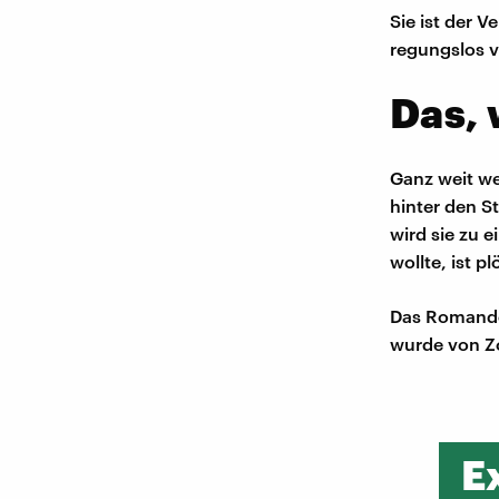
Sie ist der 
regungslos v
Das, 
Ganz weit we
hinter den S
wird sie zu 
wollte, ist p
Das Romandeb
wurde von Zo
E