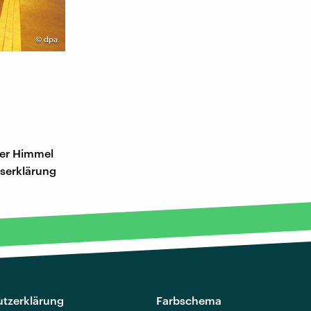
©
dpa
"Der Himmel
eserklärung
tzerklärung
Farbschema