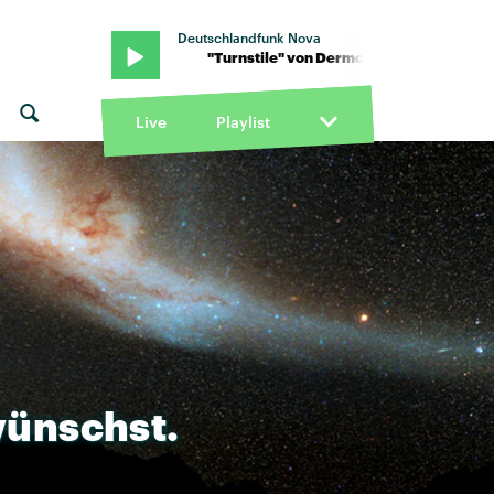
Deutschlandfunk Nova
"Turnstile" von Dermot Kennedy · "Turnstile" v
Live
Playlist
ünschst.