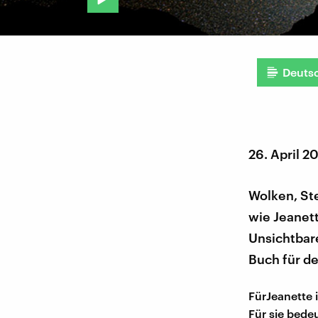
Deuts
26. April 2
Wolken, St
wie Jeanett
Unsichtbar
Buch für de
FürJeanette 
Für sie bede