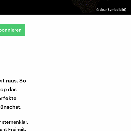
©
dpa (Symbolbild)
bonnieren
t raus. So
kop das
erfekte
wünschst.
 sternenklar.
nt Freiheit.