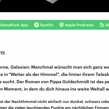
chlandfunk App
Spotify
Apple Podcasts
A
015
erne, Galaxien: Manchmal wünscht man sich ganz wei
e in "Weiter als der Himmel", die hinter ihrem Teles
e sucht. Der Roman von Pippa Goldschmidt ist das p
n Moment, in dem du dich hinaus ins weite Weltall 
ist der Nachthimmel nicht einfach nur dunkel, schwarz oder
uten die vielen leuchtenden Punkte am nächtlichen Firmame