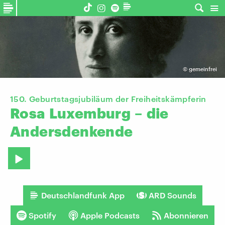
©
gemeinfrei
150. Geburtstagsjubiläum der Freiheitskämpferin
Rosa
Luxemburg
–
die
Andersdenkende
Deutschlandfunk App
ARD Sounds
Spotify
Apple Podcasts
Abonnieren