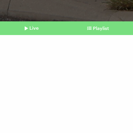
Live
Playlist
©
IMAGO / Eastnews
Shownotes
Russische Drohnen in Polen
Politologin: Russland testet
die Nato
vom 11. September 2025