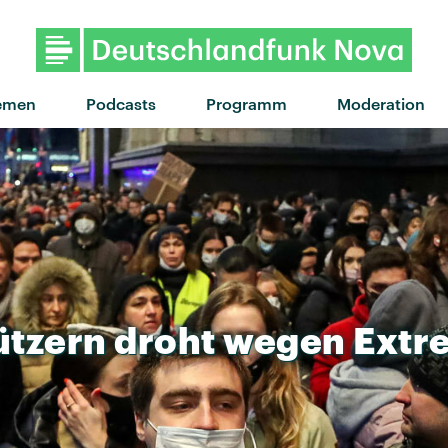
"Forget about me - Nite Versio
emen
Podcasts
Programm
Moderation
ützern
droht
wegen
Extr