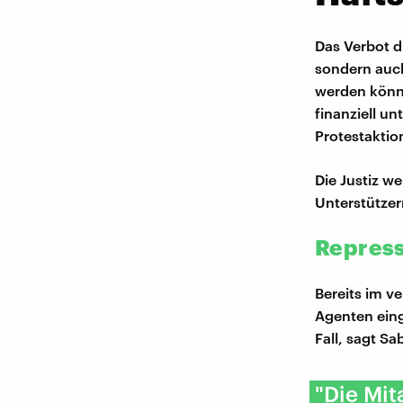
Das Verbot d
sondern auch
werden könnt
finanziell un
Protestaktio
Die Justiz w
Unterstützer
Repress
Bereits im v
Agenten eing
Fall, sagt Sa
"Die Mit