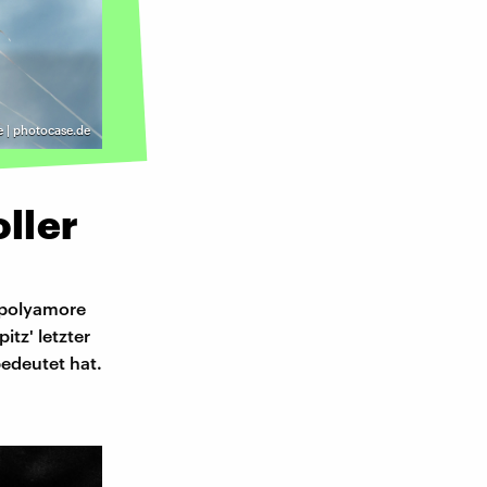
e | photocase.de
oller
e polyamore
itz' letzter
bedeutet hat.