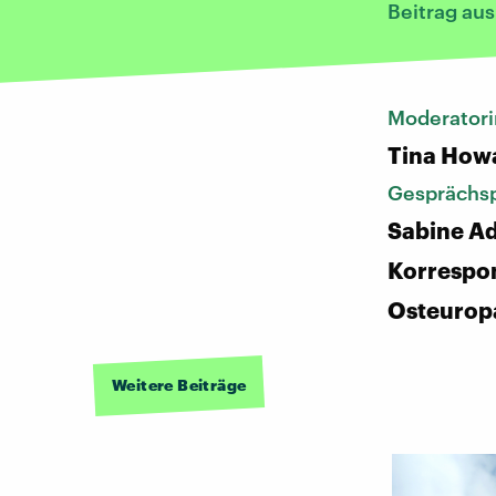
Beitrag au
Moderatori
Tina How
Gesprächsp
Sabine Adl
Korrespon
Osteurop
Weitere Beiträge