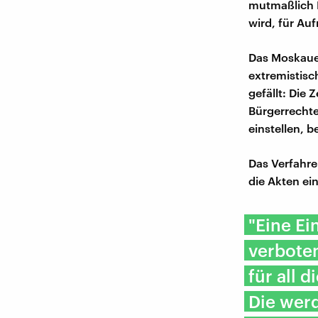
mutmaßlich P
wird, für Au
Das Moskauer
extremistisch
gefällt: Die
Bürgerrechte
einstellen, 
Das Verfahren
die Akten e
"Eine Ei
verboten
für all 
Die werd