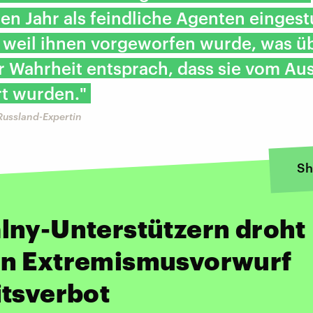
en Jahr als feindliche Agenten eingest
 weil ihnen vorgeworfen wurde, was ü
r Wahrheit entsprach, dass sie vom Au
rt wurden."
Russland-Expertin
Sh
lny-Unterstützern droht
n Extremismusvorwurf
itsverbot