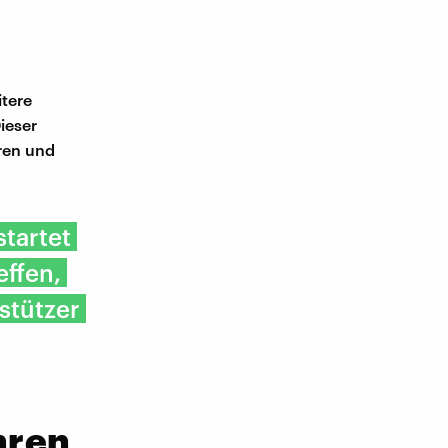
itere
ieser
ren und
startet
effen,
rstützer
hren