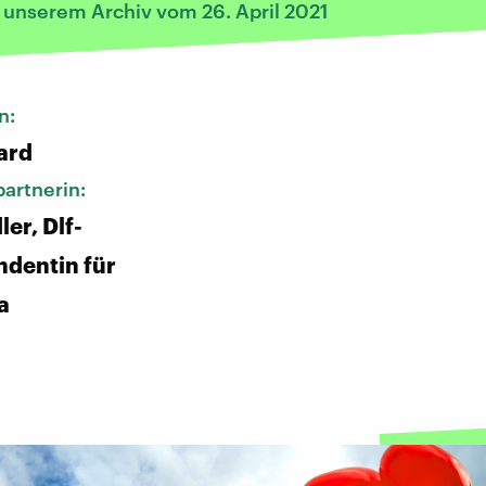
s unserem Archiv vom 26. April 2021
n:
ard
artnerin:
er, Dlf-
dentin für
a