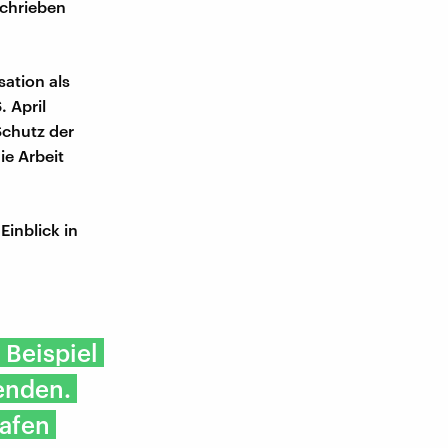
schrieben
ation als
. April
Schutz der
ie Arbeit
Einblick in
 Beispiel
penden.
rafen