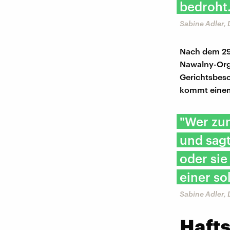
bedroht.
Sabine Adler, 
Nach dem 29.
Nawalny-Orga
Gerichtsbesc
kommt einem 
"Wer zum
und sagt
oder sie
einer so
Sabine Adler, 
Hafts