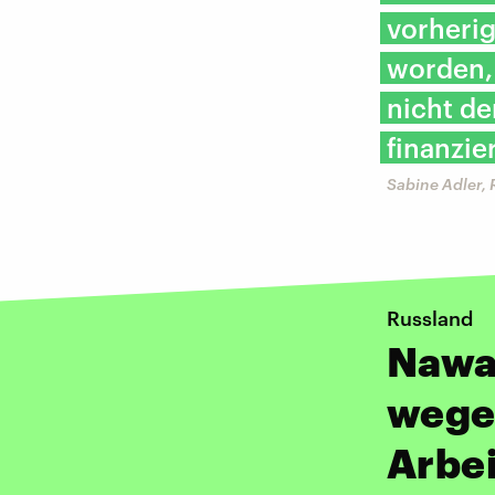
vorherig
worden,
nicht de
finanzie
Sabine Adler, 
Russland
Nawa
wege
Arbe