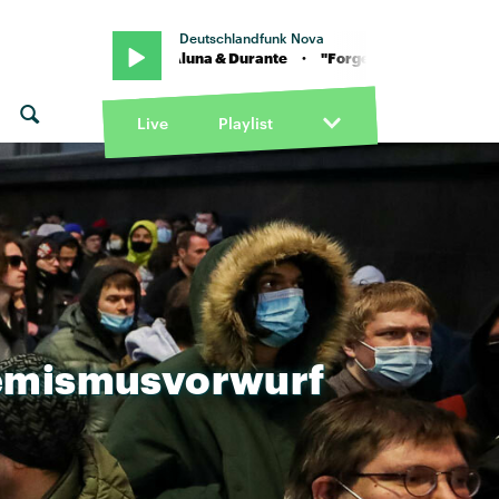
Deutschlandfunk Nova
n" von Diplo Aluna & Durante · "Forget about me - Nite Version" von 
Live
Playlist
emismusvorwurf