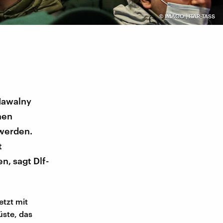
©
IMAGO | ITAR-TASS
 Nawalny
nen
 werden.
t
n, sagt Dlf-
tzt mit
üste, das