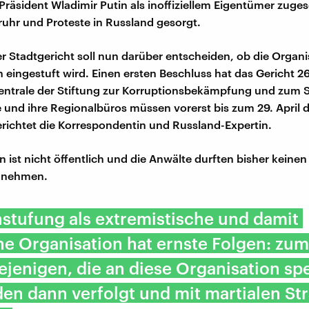
räsident Wladimir Putin als inoffiziellem Eigentümer zuge
fruhr und Proteste in Russland gesorgt.
 Stadtgericht soll nun darüber entscheiden, ob die Organis
 eingestuft wird. Einen ersten Beschluss hat das Gericht 26
 Zentrale der Stiftung zur Korruptionsbekämpfung und zum 
 und ihre Regionalbüros müssen vorerst bis zum 29. April d
berichtet die Korrespondentin und Russland-Expertin.
 ist nicht öffentlich und die Anwälte durften bisher keinen 
innehmen.
nstufung als extremistische und damit
e Organisation hat ernste Folgen: zum
diejenigen, die an diese Organisation s
en dann verfolgt und mit martialen St