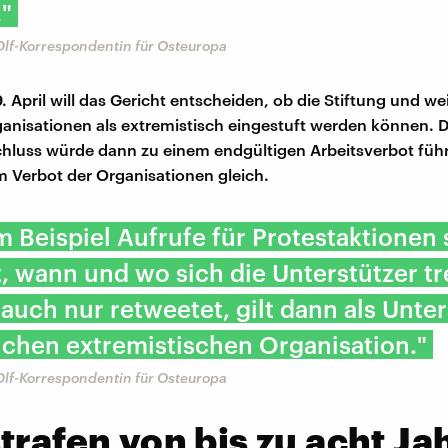
"
Dlf-Korrespondentin für Osteuropa
 April will das Gericht entscheiden, ob die Stiftung und we
nisationen als extremistisch eingestuft werden können. D
hluss würde dann zu einem endgültigen Arbeitsverbot füh
Verbot der Organisationen gleich.
 Beispiel Aufrufe für Protestaktionen 
, wann und wo sich die Unterstützer tr
 auch nur retweetet, gilt dann als Unte
lchen extremistischen Organisation."
Dlf-Korrespondentin für Osteuropa
trafen von bis zu acht Ja