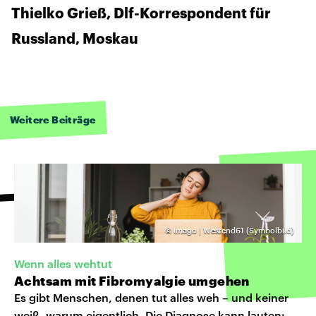
Thielko Grieß, Dlf-Korrespondent für
Russland, Moskau
Weitere Beiträge
©
Imago | Westend61 (Symbolbild)
Wenn alles wehtut
Achtsam mit Fibromyalgie umgehen
Es gibt Menschen, denen tut alles weh – und keiner
weiß, warum eigentlich. Die Diagnose kann lauten: