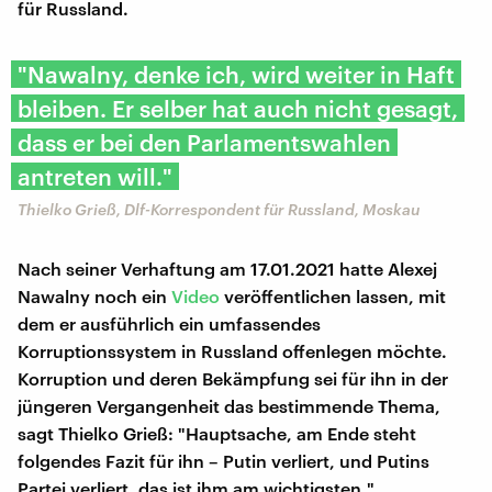
für Russland.
"Nawalny, denke ich, wird weiter in Haft
bleiben. Er selber hat auch nicht gesagt,
dass er bei den Parlamentswahlen
antreten will."
Thielko Grieß, Dlf-Korrespondent für Russland, Moskau
Nach seiner Verhaftung am 17.01.2021 hatte Alexej
Nawalny noch ein
Video
veröffentlichen lassen, mit
dem er ausführlich ein umfassendes
Korruptionssystem in Russland offenlegen möchte.
Korruption und deren Bekämpfung sei für ihn in der
jüngeren Vergangenheit das bestimmende Thema,
sagt Thielko Grieß: "Hauptsache, am Ende steht
folgendes Fazit für ihn – Putin verliert, und Putins
Partei verliert, das ist ihm am wichtigsten."