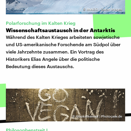
©
IMAGO | Cavan Images
Polarforschung im Kalten Krieg
Wissenschaftsaustausch in der Antarktis
Während des Kalten Krieges arbeiteten sowjetische
und US-amerikanische Forschende am Südpol über
viele Jahrzehnte zusammen. Ein Vortrag des
Historikers Elias Angele über die politische
Bedeutung dieses Austauschs.
©
itlookslikemaik | Photocase.de
Philosophenstreit I