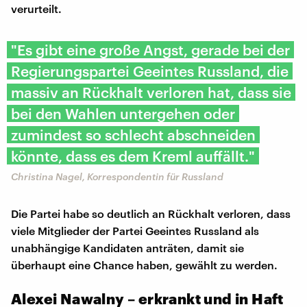
verurteilt.
"Es gibt eine große Angst, gerade bei der
Regierungspartei Geeintes Russland, die
massiv an Rückhalt verloren hat, dass sie
bei den Wahlen untergehen oder
zumindest so schlecht abschneiden
könnte, dass es dem Kreml auffällt."
Christina Nagel, Korrespondentin für Russland
Die Partei habe so deutlich an Rückhalt verloren, dass
viele Mitglieder der Partei Geeintes Russland als
unabhängige Kandidaten anträten, damit sie
überhaupt eine Chance haben, gewählt zu werden.
Alexei Nawalny – erkrankt und in Haft