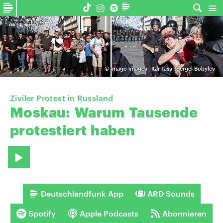
©
imago images | Itar-Tass | Sergei Bobylev
Ziviler Protest in Russland
Moskau:
Warum
Tausende
protestiert
haben
Deutschlandfunk App
ARD Sounds
Spotify
Apple Podcasts
Abonnieren