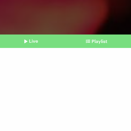
Live
Playlist
©
Picture Alliance / Associated Press | Kaname Muto
Shownotes
Russischer Angriffskrieg
Ukraine: Frieden liegt in
weiter Ferne
Beitrag aus unserem Archiv vom 24. Februar