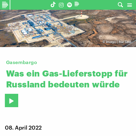
©
Imago | Itar-Tass
Gasembargo
Was
ein
Gas-Lieferstopp
für
Russland
bedeuten
würde
08. April 2022