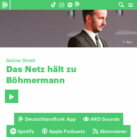
©
dpa
Satire-Streit
Das
Netz
hält
zu
Böhmermann
Deutschlandfunk App
ARD Sounds
Spotify
Apple Podcasts
Abonnieren