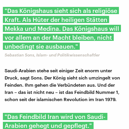
"Das Königshaus sieht sich als religiöse
Kraft. Als Hüter der heiligen Stätten
Mekka und Medina. Das Königshaus will
vor allem an der Macht bleiben, nicht
unbedingt sie ausbauen."
Sebastian Sons, Islam- und Politikwissenschaftler
Saudi-Arabien stehe seit einiger Zeit enorm unter
Druck, sagt Sons. Der König sieht sich umzingelt von
Feinden. Ihm gehen die Verbündeten aus. Und der
Iran – das ist nicht neu – ist das Feindbild Nummer 1,
schon seit der islamischen Revolution im Iran 1979.
"Das Feindbild Iran wird von Saudi-
Arabien gehegt und gepflegt."