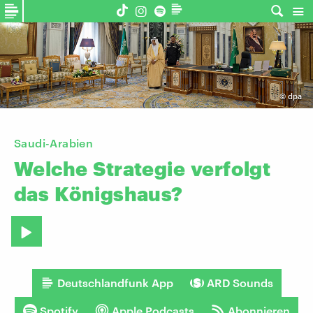
©
dpa
Saudi-Arabien
Welche
Strategie
verfolgt
das
Königshaus?
Deutschlandfunk App
ARD Sounds
Spotify
Apple Podcasts
Abonnieren