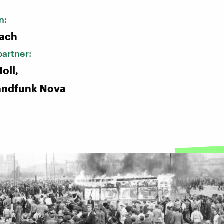
n:
bach
artner:
oll,
andfunk Nova