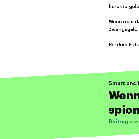
heruntergel
Wenn man das
Zwangsgeld i
Bei dem Foto
Smart und i
Wenn
spio
Beitrag au