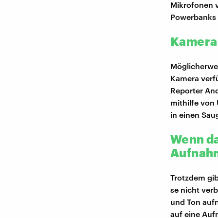
Mikrofonen 
Powerbanks 
Kamera 
Möglicherwei
Kamera verfü
Reporter And
mithilfe von
in einen Sau
Wenn da
Aufnahm
Trotzdem gib
se nicht ver
und Ton aufn
auf eine Auf