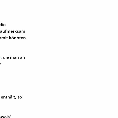
die
s aufmerksam
Damit könnten
r
, die man an
:
enthält, so
nweis'