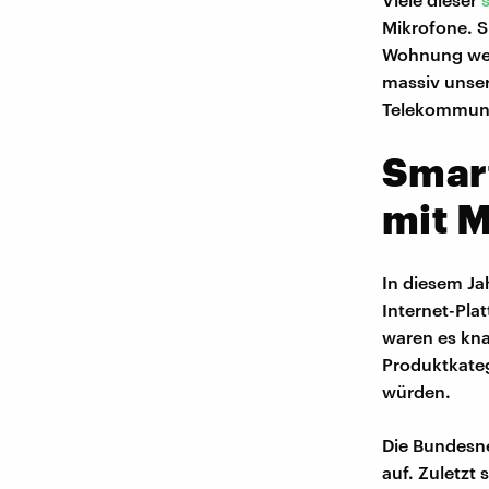
Mikrofone. Si
Wohnung werd
massiv unser
Telekommunik
Smar
mit M
In diesem Ja
Internet-Pla
waren es kna
Produktkateg
würden.
Die Bundesne
auf. Zuletzt