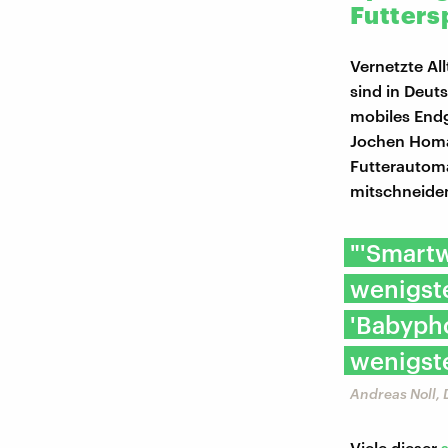
Futters
Vernetzte Al
sind in Deut
mobiles Endg
Jochen Homa
Futterautoma
mitschneide
"'Smartw
wenigst
'Babyph
wenigst
Andreas Noll,
Viele dieser