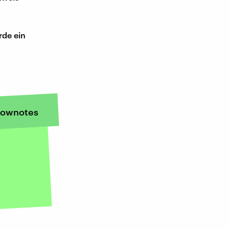
rde ein
ownotes