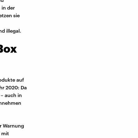
 in der
etzen sie
 illegal.
Box
odukte auf
ahr 2020: Da
– auch in
 annehmen
er Warnung
 mit