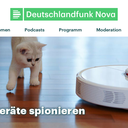
"Midnight City" von M83 · "
emen
Podcasts
Programm
Moderation
eräte
spionieren