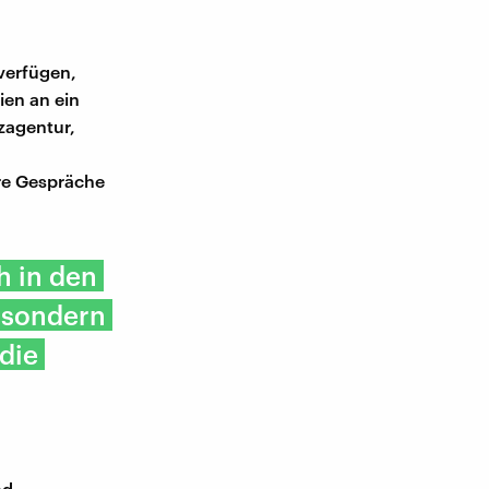
verfügen,
ien an ein
zagentur,
re Gespräche
h in den
 sondern
die
nd