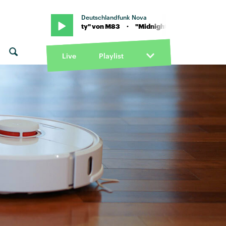
Deutschlandfunk Nova
Midnight City" von M83 · "Midnight City" von M83
Live
Playlist