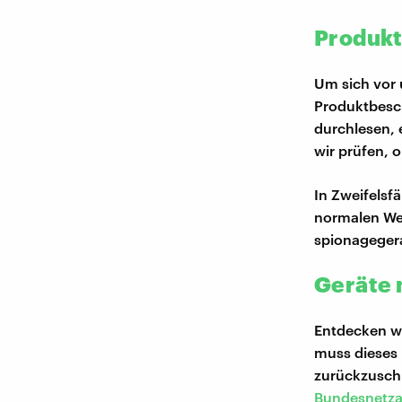
Produkt
Um sich vor 
Produktbesc
durchlesen, 
wir prüfen, 
In Zweifelsfä
normalen Wer
spionageger
Geräte 
Entdecken wi
muss dieses 
zurückzuschic
Bundesnetza