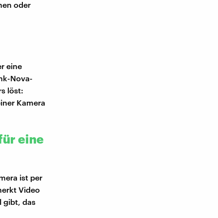
men oder
r eine
unk-Nova-
s löst:
 einer Kamera
für eine
mera ist per
merkt Video
 gibt, das