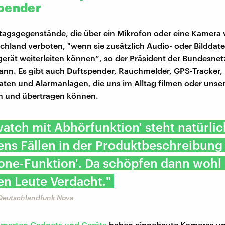
pender
ltagsgegenstände, die über ein Mikrofon oder eine Kamera 
schland verboten, "wenn sie zusätzlich Audio- oder Bilddate
erät weiterleiten können“, so der Präsident der Bundesnet
nn. Es gibt auch Duftspender, Rauchmelder, GPS-Tracker,
ten und Alarmanlagen, die uns im Alltag filmen oder unse
n und übertragen können.
atch mit Abhörfunktion' steht natürlic
ens Fällen in der Produktbeschreibung
one-Funktion'. Da schöpfen dann wohl 
en Leute Verdacht."
 Deutschlandfunk Nova
smarten Gadgets und Geräte
haben eingebaute Kameras u