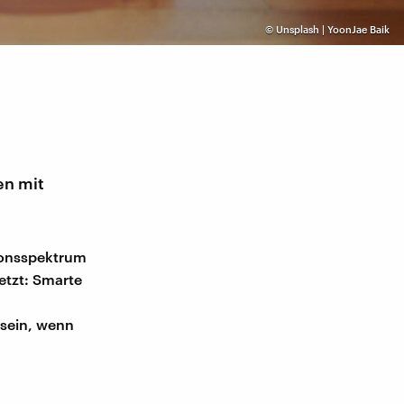
©
Unsplash | YoonJae Baik
en mit
ionsspektrum
etzt: Smarte
.
 sein, wenn