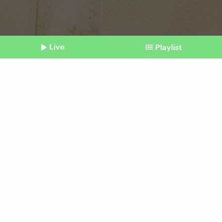
Live
Playlist
©
IMAGO / Westend61
Shownotes
Scam
Die fiesen Maschen der
Online-Betrüger
vom 30. Mai 2026