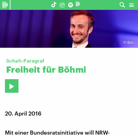
©
dpa
Schah-Paragraf
Freiheit
für
Böhmi
20. April 2016
Mit einer Bundesratsinitiative will NRW-