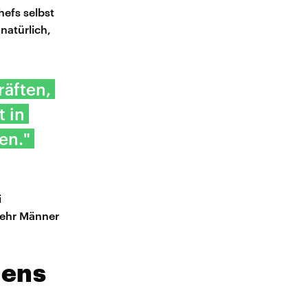
hefs selbst
natürlich,
räften,
t in
en."
i
mehr Männer
mens