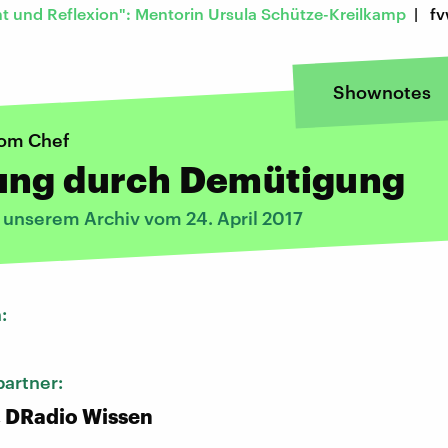
ht und Reflexion": Mentorin Ursula Schütze-Kreilkamp
| fv
Shownotes
vom Chef
ung durch Demütigung
s unserem Archiv vom 24. April 2017
n:
artner:
, DRadio Wissen