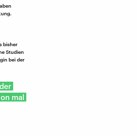
haben
kung.
s bisher
che Studien
gin bei der
eder
hon mal