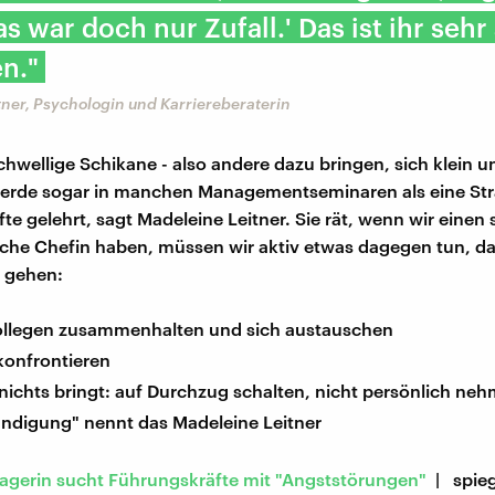
as war doch nur Zufall.' Das ist ihr sehr
n."
ner, Psychologin und Karriereberaterin
chwellige Schikane - also andere dazu bringen, sich klein 
werde sogar in manchen Managementseminaren als eine Stra
te gelehrt, sagt Madeleine Leitner. Sie rät, wenn wir einen
lche Chefin haben, müssen wir aktiv etwas dagegen tun, da
 gehen:
ollegen zusammenhalten und sich austauschen
konfrontieren
ichts bringt: auf Durchzug schalten, nicht persönlich neh
ündigung" nennt das Madeleine Leitner
gerin sucht Führungskräfte mit "Angststörungen"
| spieg