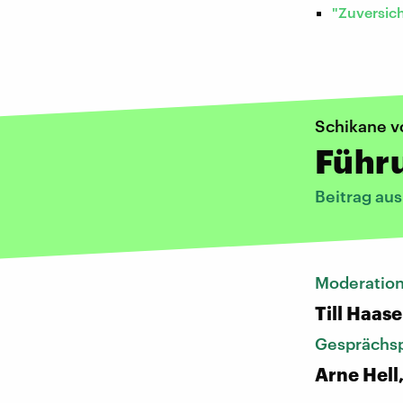
"Zuversic
Schikane 
Führ
Beitrag au
Moderatio
Till Haase
Gesprächsp
Arne Hell