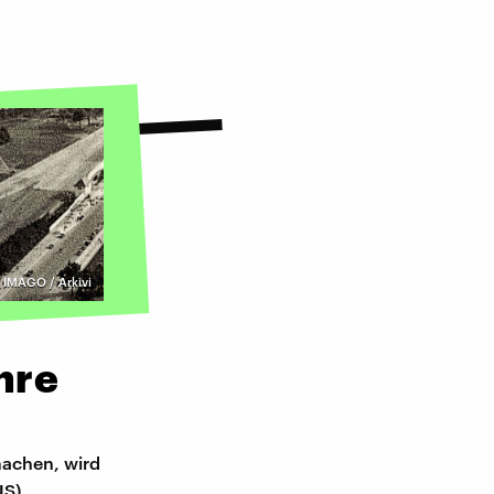
©
IMAGO / Arkivi
hre
achen, wird
US)