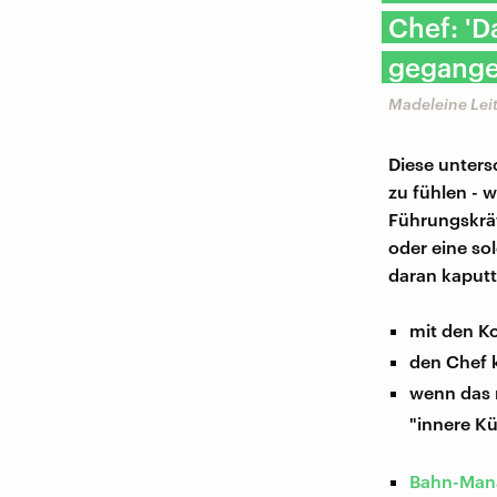
Chef: 'D
gegange
Madeleine Leit
Diese unters
zu fühlen - 
Führungskräf
oder eine so
daran kaputt
mit den K
den Chef 
wenn das n
"innere K
Bahn-Mana