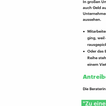
In großen Un
auch Geld au
Unternehmen,
aussehen.
Mitarbeite
ging, weil
rausgepic
Oder das B
Reihe ste
einem Vie
Antreib
Die Berateri
"Zu eine