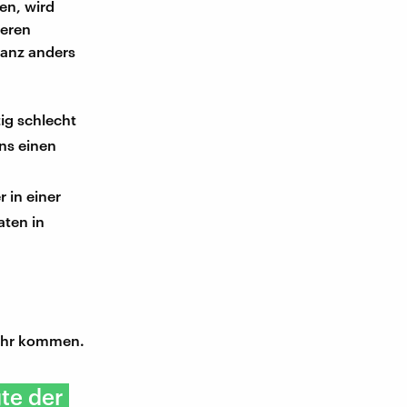
en, wird
neren
ganz anders
ig schlecht
ns einen
 in einer
aten in
u ihr kommen.
gte der