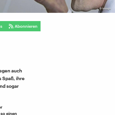
©
imago
ts
Abonnieren
iegen auch
s Spaß, ihre
ind sogar
er
 so einen