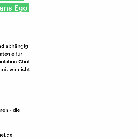
 ans Ego
und abhängig
tegie für
 solchen Chef
mit wir nicht
men - die
el.de