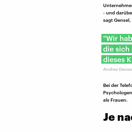
Unternehmen 
- und darübe
sagt Gensel,
"Wir hab
die sich
dieses K
Andrea Gensel,
Bei der Tele
Psychologen.
als Frauen.
Je n