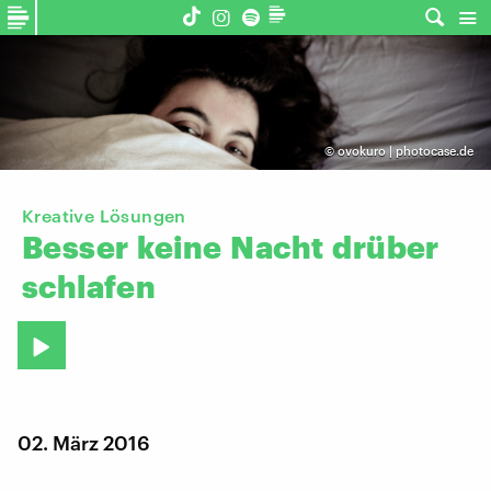
©
ovokuro | photocase.de
Kreative Lösungen
Besser
keine
Nacht
drüber
schlafen
02. März 2016