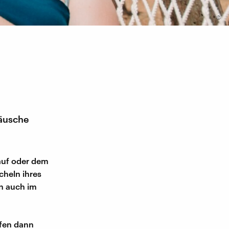
©
äusche
auf oder dem
heln ihres
en auch im
fen dann