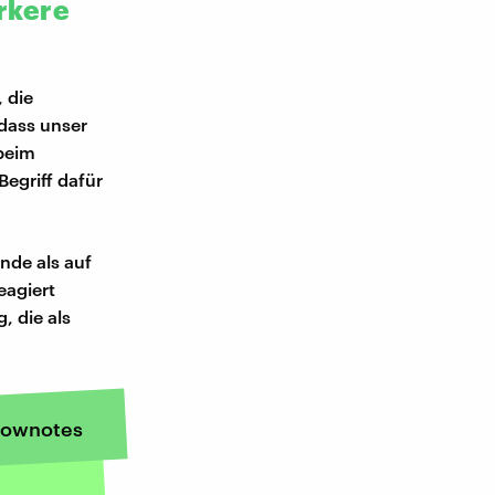
rkere
 die
dass unser
 beim
Begriff dafür
nde als auf
eagiert
 die als
ownotes