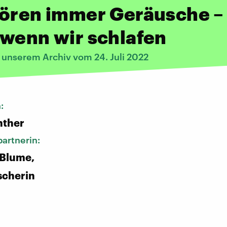
hören immer Geräusche –
wenn wir schlafen
 unserem Archiv vom 24. Juli 2022
n:
nther
artnerin:
 Blume,
scherin