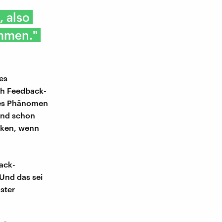
, also
mmen."
es
uch Feedback-
ses Phänomen
 und schon
rken, wenn
ack-
Und das sei
ster