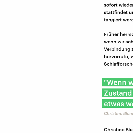
sofort wiede
stattfindet 
tangiert wer
Früher herrs
wenn wir sch
Verbindung z
hervorrufe, w
Schlafforsch
"Wenn wi
Zustand 
etwas w
Christine Blum
Christine B