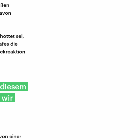
ußen
davon
ottet sei,
afes die
ckreaktion
n diesem
 wir
von einer