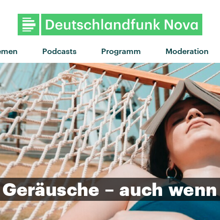
emen
Podcasts
Programm
Moderation
Geräusche
–
auch
wenn