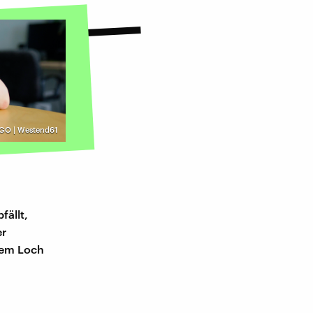
GO | Westend61
fällt,
er
esem Loch