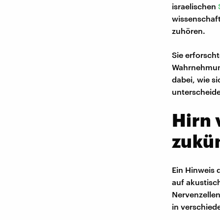
israelischen
wissenschaf
zuhören.
Sie erforsch
Wahrnehmung 
dabei, wie s
unterscheide
Hirn 
zukün
Ein Hinweis 
auf akustisc
Nervenzellen
in verschiede