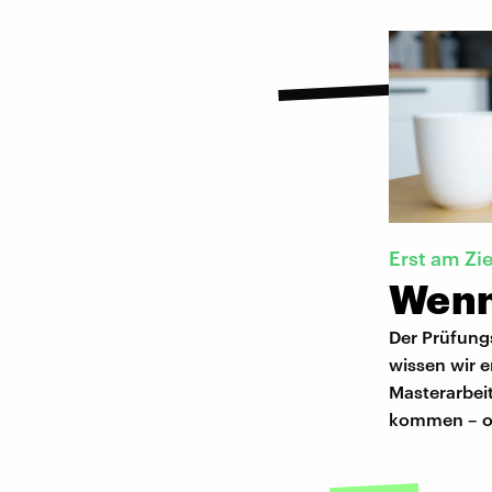
Erst am Zi
Wenn 
Der Prüfungs
wissen wir e
Masterarbei
kommen – ode