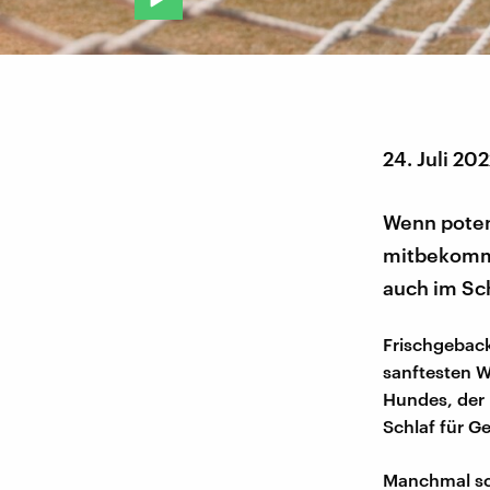
24. Juli 20
Wenn potenz
mitbekomm
auch im Sch
Frischgebac
sanftesten W
Hundes, der 
Schlaf für Ge
Manchmal sc