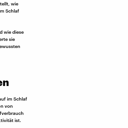
ellt, wie
im Schlaf
d wie diese
rte sie
bewussten
en
auf im Schlaf
on von
ffverbrauch
vität ist.