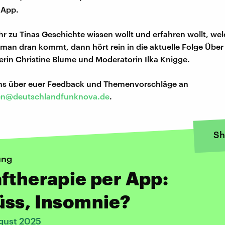
 App.
r zu Tinas Geschichte wissen wollt und erfahren wollt, we
 man dran kommt, dann hört rein in die aktuelle Folge Über
erin Christine Blume und Moderatorin Ilka Knigge.
uns über euer Feedback und Themenvorschläge an
en@deutschlandfunknova.de
.
Sh
ung
ftherapie per App:
üss, Insomnie?
gust 2025