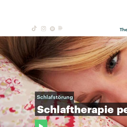
Th
Schlafstörung
Schlaftherapie
p