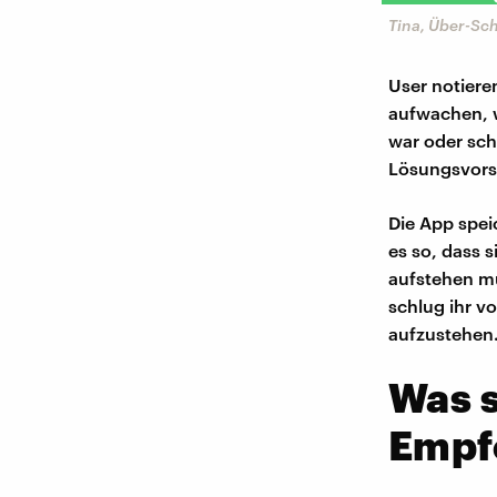
Tina, Über-Sch
User notiere
aufwachen, w
war oder sch
Lösungsvors
Die App spei
es so, dass 
aufstehen mu
schlug ihr v
aufzustehen
Was s
Empf