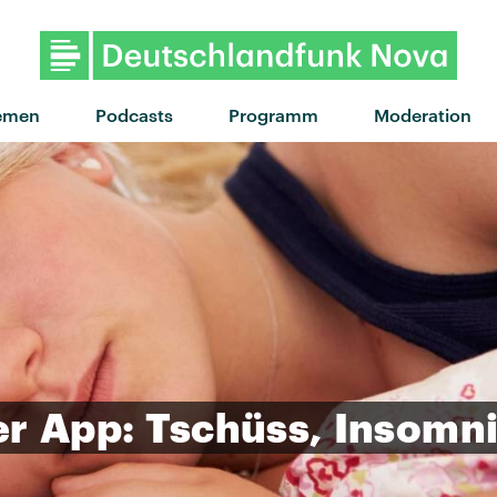
"Changes" von Tommy Ri
emen
Podcasts
Programm
Moderation
er
App:
Tschüss,
Insomn