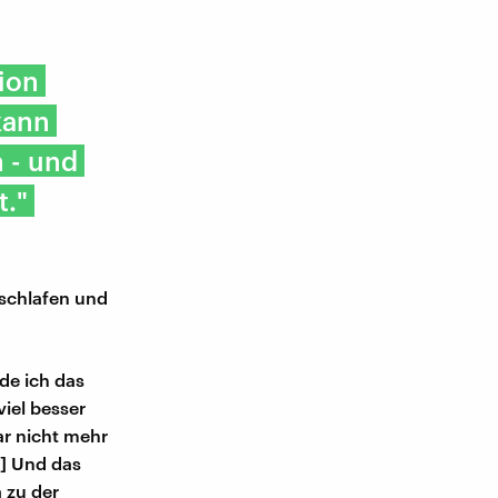
ion
kann
n - und
t."
 schlafen und
de ich das
viel besser
ar nicht mehr
] Und das
a zu der