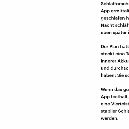
Schlafforsch
App ermittel
geschlafen h
Nacht schläft
eben später 
Der Plan hät
steckt eine 
innerer Akku 
und durchsch
haben: Sie sc
Wenn das gut 
App festhält
eine Viertel
stabiler Sch
werden.