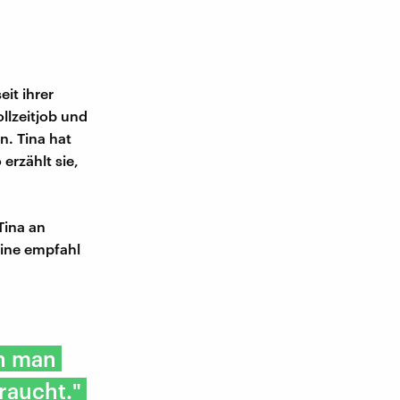
it ihrer
llzeitjob und
n. Tina hat
erzählt sie,
Tina an
tine empfahl
n man
raucht."