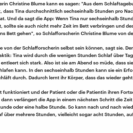
erin Christine Blume kann es sagen: "Aus dem Schlaftageb
t, dass Tina durchschnittlich sechseinhalb Stunden pro Na
at. Und da sagt die App: Wenn Tina nur sechseinhalb Stun
, sollte sie auch nicht mehr Zeit im Bett verbringen und des
ins Bett gehen", so Schlafforscherin Christine Blume von de
te von der Schlafforscherin selbst sein können, sagt sie. De
Taktik: Tina wird durch die wenigen Stunden Schlaf über Ta
entleert sich stark. Also ist sie am Abend so müde, dass sie
lafen kann. In den sechseinhalb Stunden kann sie ein Erfo
hläft durch. Dadurch lernt ihr Körper, dass das wieder geht
funktioniert und der Patient oder die Patientin ihren Fortsc
, dann verlängert die App in einem nächsten Schritt die Zei
stunde oder eine halbe Stunde. So kann nach und nach wied
laf über mehrere Stunden, vielleicht sogar acht Stunden, a