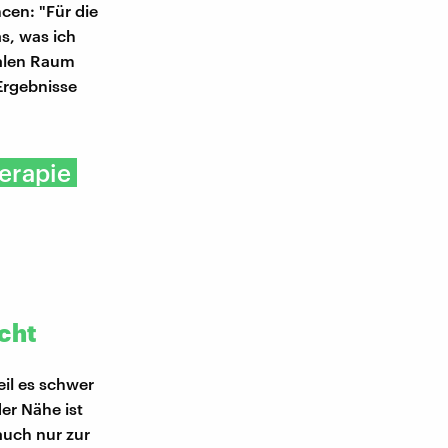
cen: "Für die
as, was ich
talen Raum
Ergebnisse
erapie
cht
eil es schwer
der Nähe ist
auch nur zur