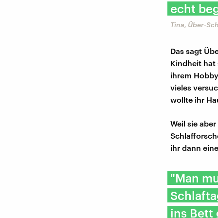
echt beg
Tina, Über-Sch
Das sagt Übe
Kindheit hat
ihrem Hobby 
vieles versu
wollte ihr Ha
Weil sie abe
Schlafforsch
ihr dann ein
"Man mu
Schlaft
ins Bett