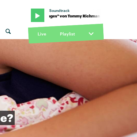
Soundtrack
chman · "Changes" von Tommy Richman · "Changes" von Tommy 
Live
Playlist
ie?