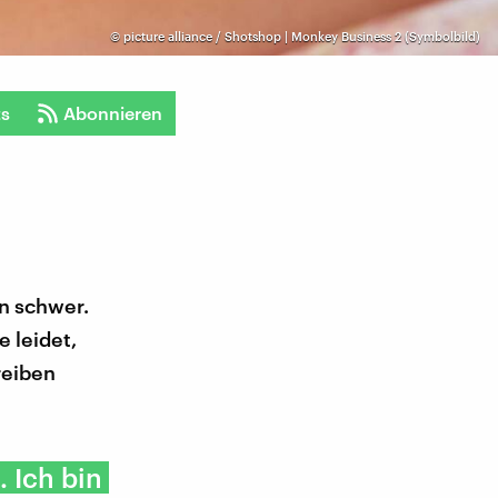
©
picture alliance / Shotshop | Monkey Business 2 (Symbolbild)
ts
Abonnieren
n schwer.
 leidet,
reiben
. Ich bin