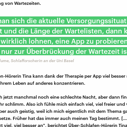
g von Wartezeiten.
n sich die aktuelle Versorgungssituat
 und die Länge der Wartelisten, dann 
 wirklich lohnen, eine App zu probiere
nur zur Überbrückung der Wartezeit is
Blume, Schlafforscherin an der Uni Basel
n-Hörerin Tina kann dank der Therapie per App viel besser
 ihrem Leben auf anderes konzentrieren.
h jetzt manchmal noch eine schlechte Nacht, aber dann fin
r schlimm. Also ich fühle mich einfach viel, viel freier und 
aber auch geistig, weil ich mich eigentlich mit dem Thema g
etze. Früher hat das immer auch meinen Tag bestimmt. […
tzt viel, viel besser an", berichtet Über-Schlafen-Hörerin Tin