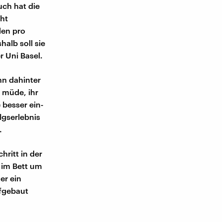
uch hat die
cht
den pro
halb soll sie
r Uni Basel.
nn dahinter
g müde, ihr
 besser ein-
lgserlebnis
.
hritt in der
t im Bett um
er ein
ufgebaut