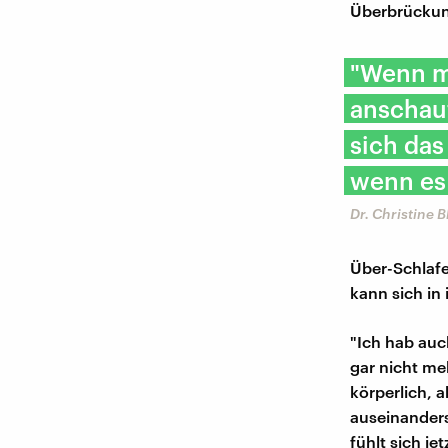
Überbrückun
"Wenn ma
anschaut
sich das
wenn es 
Dr. Christine 
Über-Schlafe
kann sich in
"Ich hab auc
gar nicht meh
körperlich, 
auseinanders
fühlt sich je