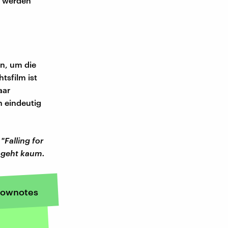
e werden
n, um die
tsfilm ist
aar
n eindeutig
e
"Falling for
 geht kaum.
ownotes