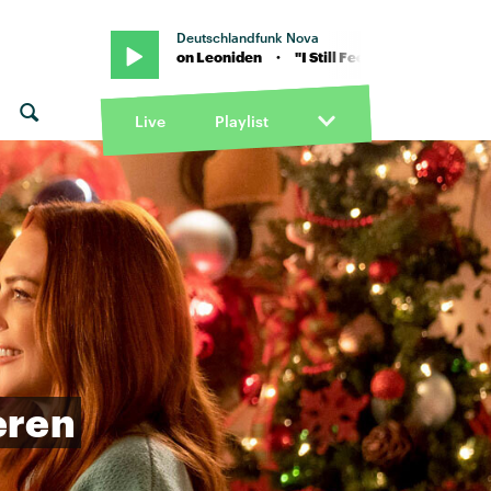
Deutschlandfunk Nova
Still Feel" von Leoniden · "I Still Feel" von Leoniden
Live
Playlist
eren