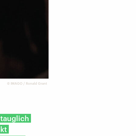
©
IMAGO / Ronald Grant
ntauglich
kt