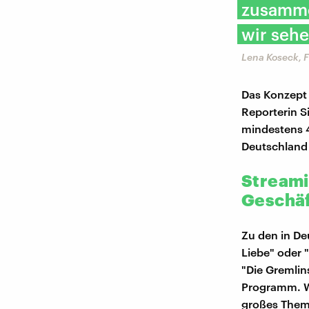
zusammen
wir sehe
Lena Koseck, F
Das Konzept 
Reporterin S
mindestens 
Deutschland v
Streami
Geschä
Zu den in De
Liebe" oder 
"Die Gremlin
Programm. We
großes Thema