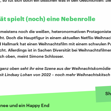
, so tut sich doch ein bisschen was in den Geschichten: Si
ät spielt (noch) eine Nebenrolle
 meistens noch die weißen, heteronormativen Protagoniste
eht. Doch die Hauptfigur in einem aktuellen Netflix-Weihnach
 Hallmark hat einen Weihnachtsfilm mit einem schwulen P
ht. Allerdings ist in Sachen Diversität bei Weihnachtsfilme
ch oben, meint Simone Schlosser.
d ganz oben seht ihr eine Szene aus der Weihnachtskomödi
mit Lindsay Lohan von 2022 – noch mehr Weihnachtskitsch
Sh
chnee und ein Happy End