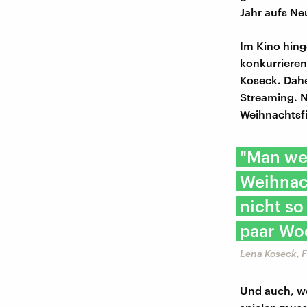
Jahr aufs N
Im Kino hing
konkurrieren
Koseck. Dahe
Streaming. N
Weihnachtsfi
"Man wei
Weihnach
nicht so
paar Wo
Lena Koseck, F
Und auch, we