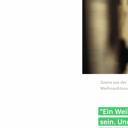
Szene aus der 
Weihnachtszei
"Ein Wei
sein. Un