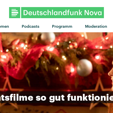
"I Still Feel" von Leoniden · "I 
emen
Podcasts
Programm
Moderation
tsfilme
so
gut
funktioni