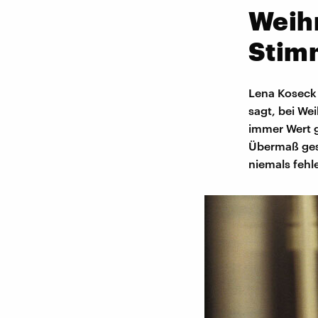
Weihn
Stim
Lena Koseck 
sagt, bei We
immer Wert g
Übermaß gesc
niemals fehl