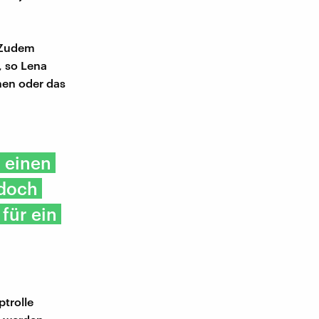
. Zudem
, so Lena
hen oder das
r einen
 doch
 für ein
trolle