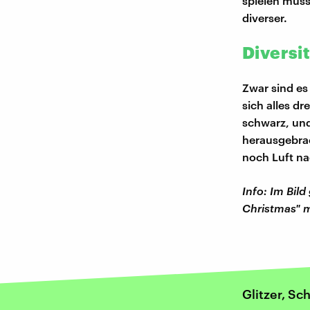
spielen muss
diverser.
Diversit
Zwar sind es
sich alles dr
schwarz, und
herausgebrac
noch Luft na
Info: Im Bil
Christmas" 
Glitzer, S