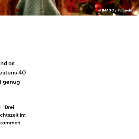
©
IMAGO / Picturelux
ind es
estens 40
ht genug
r "Drei
chtszeit im
r kommen