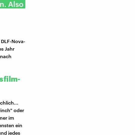
n. Also
t DLF-Nova-
es Jahr
 nach
sfilm-
chlich...
rinch" oder
mmer im
ensten ein
und jedes