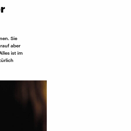
r
men. Sie
orauf aber
les ist im
ürlich