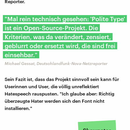
Reporter.
"Mal rein technisch gesehen: 'Polite Type'
ist ein Open-Source-Projekt. Die
Kriterien, was da verändert, zensiert,
geblurrt oder ersetzt wird, die sind frei
einsehbar."
Michael Gessat, Deutschlandfunk-Nova-Netzreporter
Sein Fazit ist, dass das Projekt sinnvoll sein kann für
Userinnen und User, die völlig unreflektiert
Hatespeech rauspusten. "Ich glaube aber: Richtig
überzeugte Hater werden sich den Font nicht
installieren."