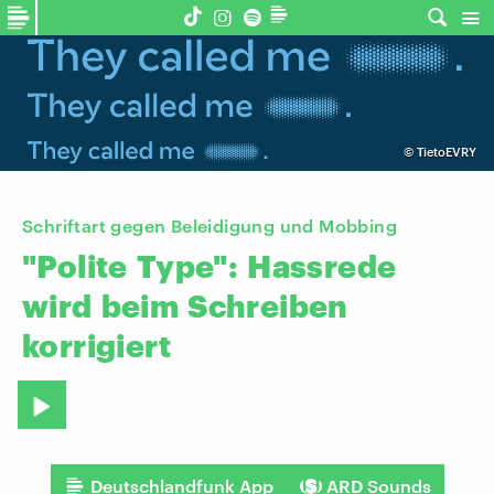
©
TietoEVRY
Schriftart gegen Beleidigung und Mobbing
"Polite
Type":
Hassrede
wird
beim
Schreiben
korrigiert
Deutschlandfunk App
ARD Sounds