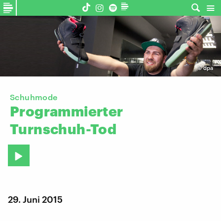
©
dpa
Schuhmode
Programmierter
Turnschuh-Tod
29. Juni 2015