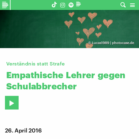
©
Lucas1989 | photocase.de
Verständnis statt Strafe
Empathische
Lehrer
gegen
Schulabbrecher
26. April 2016