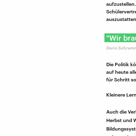
aufzustellen
Schülervertr
auszustatten
"Wir bra
Dario Schramm
Die Politik 
auf heute al
für Schritt s
Kleinere Ler
Auch die Ver
Herbst und W
Bildungssys