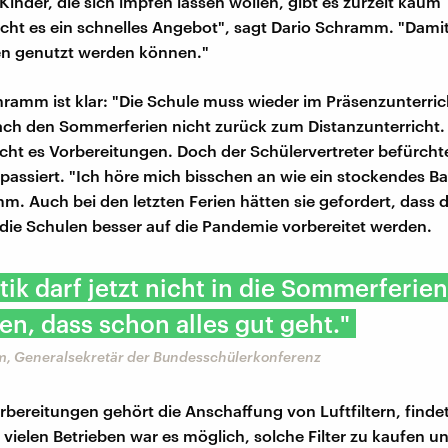
Kinder, die sich impfen lassen wollen, gibt es zurzeit kaum
ucht es ein schnelles Angebot", sagt Dario Schramm. "Damit
n genutzt werden können."
hramm ist klar: "Die Schule muss wieder im Präsenzunterrich
ch den Sommerferien nicht zurück zum Distanzunterricht.
ucht es Vorbereitungen. Doch der Schülervertreter befürcht
 passiert. "Ich höre mich bisschen an wie ein stockendes Ba
m. Auch bei den letzten Ferien hätten sie gefordert, dass d
die Schulen besser auf die Pandemie vorbereitet werden.
itik darf jetzt nicht in die Sommerferie
en, dass schon alles gut geht."
, Generalsekretär der Bundesschülerkonferenz
rbereitungen gehört die Anschaffung von Luftfiltern, findet
vielen Betrieben war es möglich, solche Filter zu kaufen u