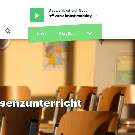
Deutschlandfunk Nova
· "delicate" von almost monday · "delicate" von almost monday
Live
Playlist
senzunterricht