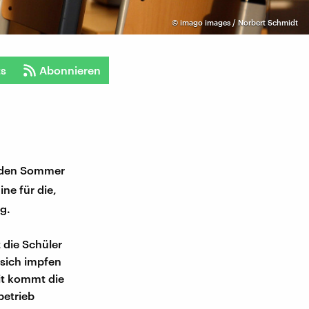
©
imago images / Norbert Schmidt
ts
Abonnieren
r den Sommer
ne für die,
g.
 die Schüler
 sich impfen
it kommt die
betrieb