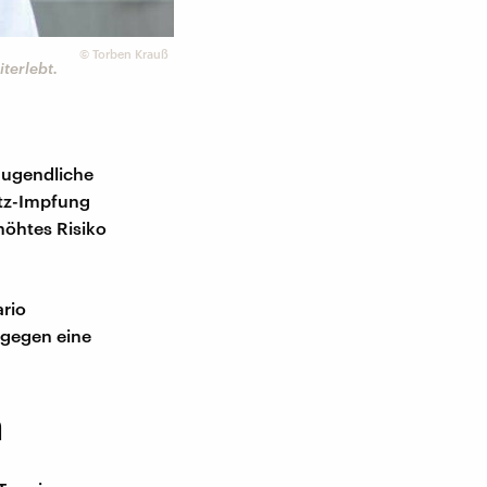
©
Torben Krauß
terlebt.
Jugendliche
utz-Impfung
höhtes Risiko
rio
 gegen eine
n