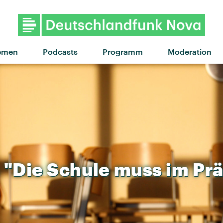
"delicate" von almost monday 
emen
Podcasts
Programm
Moderation
"Die
Schule
muss
im
Prä