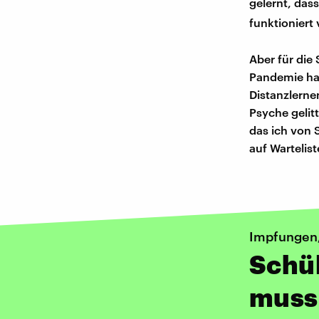
gelernt, das
funktioniert
Aber für die
Pandemie hat
Distanzlerne
Psyche gelit
das ich von 
auf Wartelis
Impfungen, 
Schül
muss 