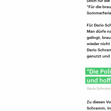
Doch für die 
"Für die bra
Sommerferie
Für Dario Sc
Man dürfe na
gelingt, bra
wieder nicht
Dario Schram
genutzt und 
"Die Pol
und hoff
Dario Schramm
Zu diesen Vo
Schramm. In 