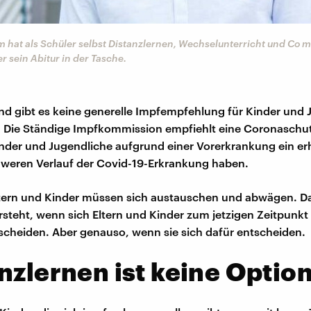
hat als Schüler selbst Distanzlernen, Wechselunterricht und Co mi
er sein Abitur in der Tasche.
nd gibt es keine generelle Impfempfehlung für Kinder und 
n. Die Ständige Impfkommission empfiehlt eine Coronasch
nder und Jugendliche aufgrund einer Vorerkrankung ein er
hweren Verlauf der Covid-19-Erkrankung haben.
ltern und Kinder müssen sich austauschen und abwägen. Da
teht, wenn sich Eltern und Kinder zum jetzigen Zeitpunkt
cheiden. Aber genauso, wenn sie sich dafür entscheiden.
nzlernen ist keine Optio