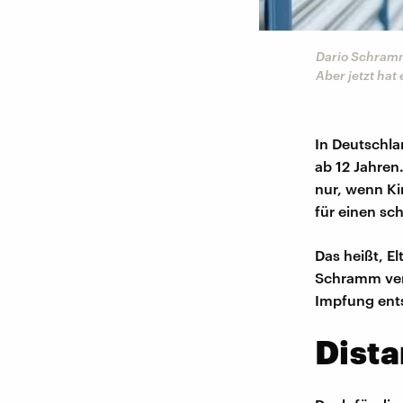
Dario Schramm 
Aber jetzt hat 
In Deutschla
ab 12 Jahre
nur, wenn Ki
für einen sc
Das heißt, E
Schramm vers
Impfung ents
Dista