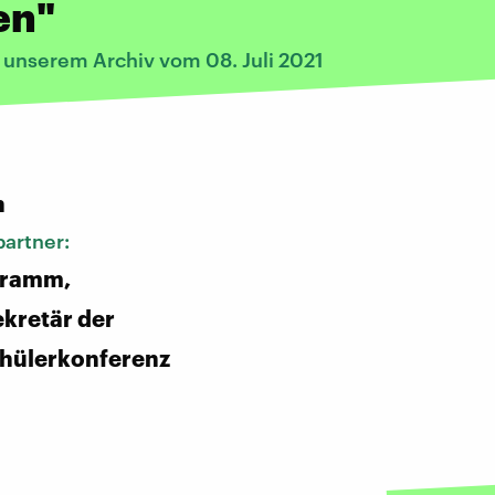
en"
 unserem Archiv vom 08. Juli 2021
:
n
artner:
hramm,
kretär der
hülerkonferenz