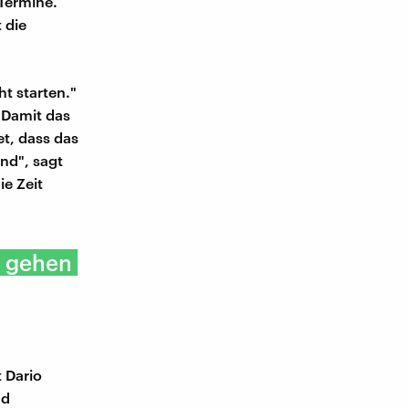
 Termine.
 die
t starten."
 Damit das
et, dass das
nd", sagt
ie Zeit
n gehen
 Dario
nd