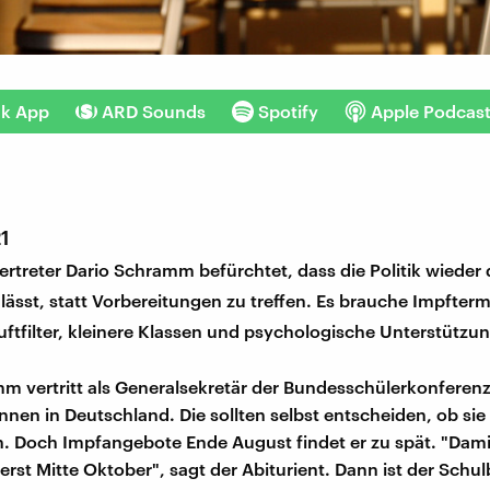
nk App
ARD Sounds
Spotify
Apple Podcas
21
ertreter Dario Schramm befürchtet, dass die Politik wiede
lässt, statt Vorbereitungen zu treffen. Es brauche Impftermi
Luftfilter, kleinere Klassen und psychologische Unterstützun
m vertritt als Generalsekretär der Bundesschülerkonferenz
nnen in Deutschland. Die sollten selbst entscheiden, ob sie
n. Doch Impfangebote Ende August findet er zu spät. "Dam
erst Mitte Oktober", sagt der Abiturient. Dann ist der Schul