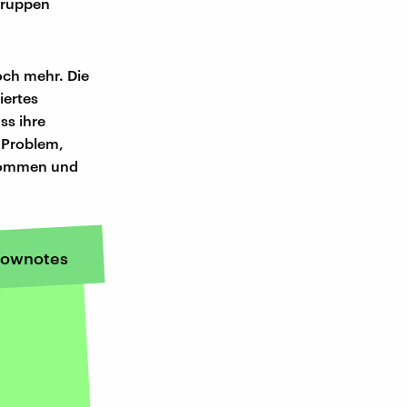
 Gruppen
och mehr. Die
iertes
ss ihre
e Problem,
ekommen und
ownotes