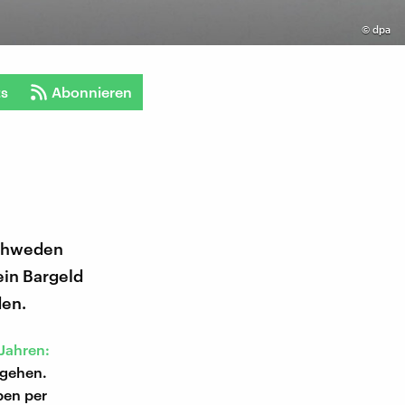
©
dpa
ts
Abonnieren
Schweden
ein Bargeld
den.
 Jahren:
 gehen.
ben per