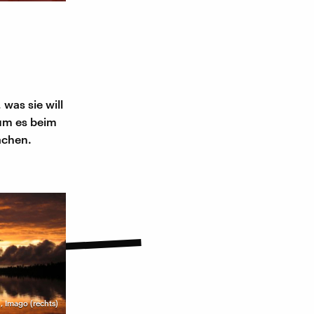
was sie will
rum es beim
achen.
,
Imago (rechts)