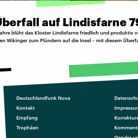
berfall auf Lindisfarne 
hre blüht das Kloster Lindisfarne friedlich und produktiv vo
 Wikinger zum Plündern auf die Insel – mit diesem Überfa
Deutschlandfunk Nova
Datenschu
Kontakt
Impressu
Empfang
Korrektur
Trophäen
Kommenta
Gender u