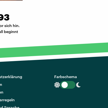
793
r sich hin.
ll beginnt
tzerklärung
Farbschema
m
en
rregeln
nd Sprache