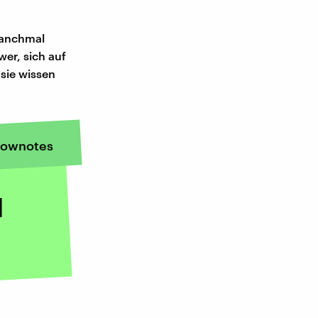
manchmal
wer, sich auf
sie wissen
ownotes
d