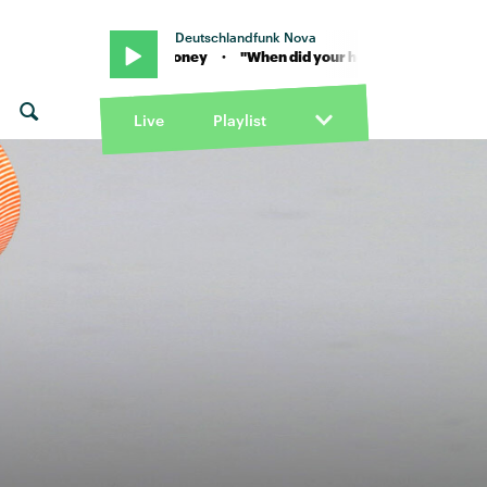
Deutschlandfunk Nova
ssing?" von Rooney · "When did your heart go missing?" von Rooney
Live
Playlist