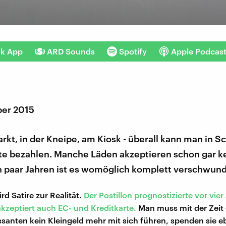
nk App
ARD Sounds
Spotify
Apple Podcas
er 2015
rkt, in der Kneipe, am Kiosk - überall kann man in 
rte bezahlen. Manche Läden akzeptieren schon gar k
in paar Jahren ist es womöglich komplett verschwun
d Satire zur Realität.
Der Postillon prognostizierte vor vier
akzeptiert auch EC- und Kreditkarte.
Man muss mit der Zeit
santen kein Kleingeld mehr mit sich führen, spenden sie e