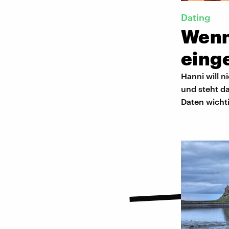
Dating
Wenn
eing
Hanni will n
und steht da
Daten wicht