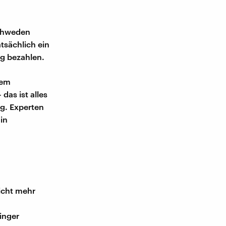
Schweden
tsächlich ein
ng bezahlen.
dem
das ist alles
ng. Experten
in
icht mehr
inger