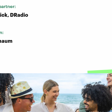
artner:
ick, DRadio
n:
chaum