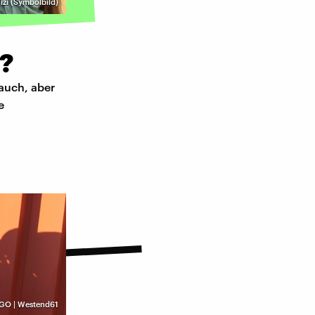
izi (Symbolbild)
e?
 auch, aber
e
GO | Westend61