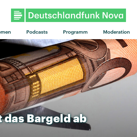
"When did your heart go mi
emen
Podcasts
Programm
Moderation
t
das
Bargeld
ab