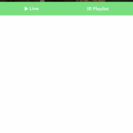
Live
Playlist
©
IMAGO / Zoonar
Shownotes
Vatikan
Restauratoren befreien
Michelangelos Werk von
Schweiß
vom 06. März 2026