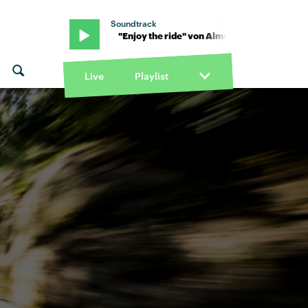
Soundtrack
ost Monday · "Enjoy the ride" von Almost Monday · "Enjoy the ride
Live
Playlist