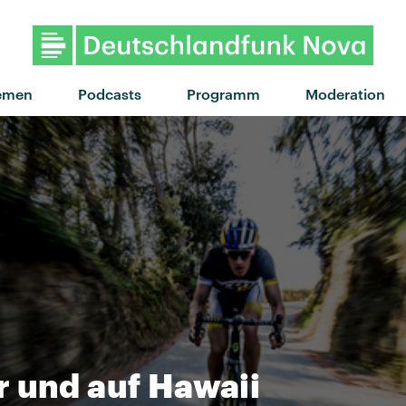
"Enjoy the ride" von Alm
emen
Podcasts
Programm
Moderation
 und auf Hawaii