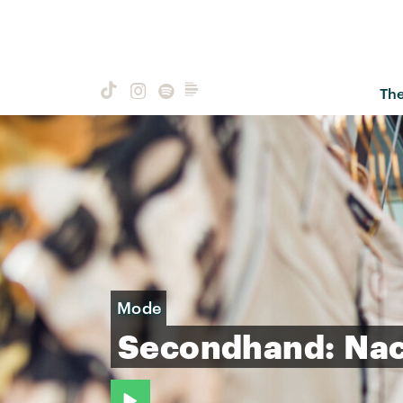
Th
Mode
Secondhand:
Nac