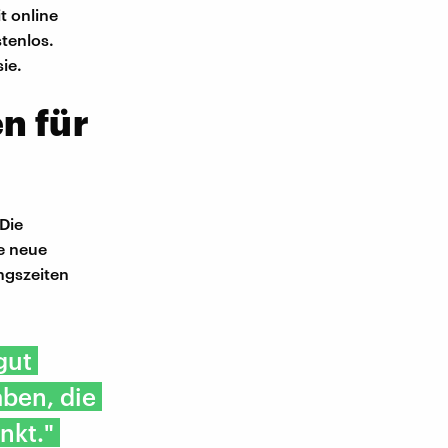
t online
tenlos.
ie.
n für
Die
ne neue
ngszeiten
gut
aben, die
nkt."