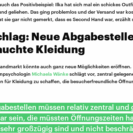
auch das Positivbeispiel: Ilka hat sich mal ein schickes Outfi
nd geliehen. Das ging problemlos und der Versand war kos
 sie gar nicht gemerkt, dass es Second Hand war, erzählt s
hlag: Neue Abgabestelle
auchte Kleidung
andmarkt könnte auch ganz neue Möglichkeiten eröffnen. 
npsychologin
Michaela Wänke
schlägt vor, zentral gelege
n für Kleidung zu schaffen, die besucherfreundliche Öffnu
abestellen müssen relativ zentral und 
ar sein, die müssten Öffnungszeiten h
 sehr großzügig sind und nicht beschrä