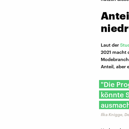
Ante
niedr
Laut der
Stu
2021 macht 
Modebranche 
Anteil, aber
"Die Pr
könnte 
ausmach
Ilka Knigge, 