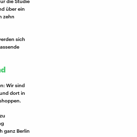
für die Studie
nd über ein
en zehn
werden sich
passende
nd
n: Wir sind
und dort in
 shoppen.
 zu
ng
h ganz Berlin