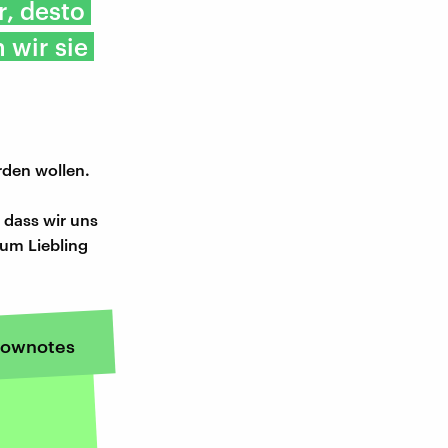
r, desto
 wir sie
rden wollen.
 dass wir uns
zum Liebling
ownotes