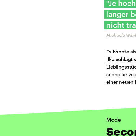
"Je hoch
länger b
nicht tr
Michaela Wän
Es könnte al
Ilka schlägt
Lieblingsstü
schneller wi
einer neuen
Mode
Seco