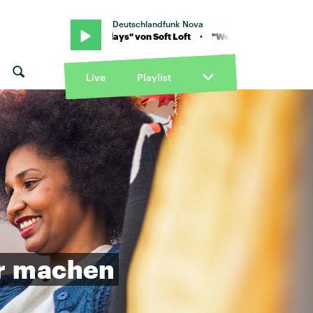
Deutschlandfunk Nova
· "Wednesdays" von Soft Loft · "Wednesdays" von Soft Loft
Live
Playlist
r
machen