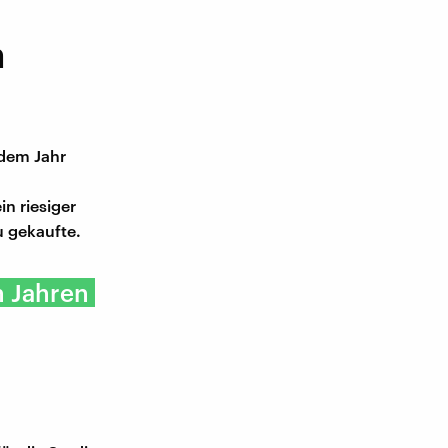
h
dem Jahr
n riesiger
u gekaufte.
n Jahren