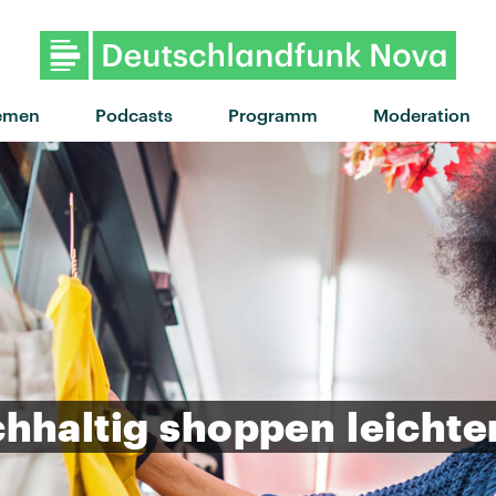
"Wednesdays" von Soft Loft 
emen
Podcasts
Programm
Moderation
hhaltig
shoppen
leichte