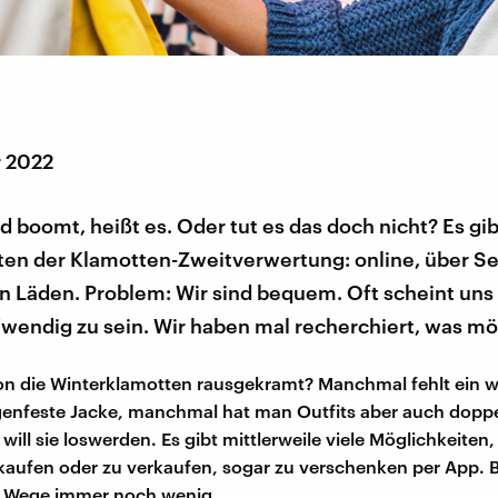
r 2022
boomt, heißt es. Oder tut es das doch nicht? Es gibt
ten der Klamotten-Zweitverwertung: online, über 
in Läden. Problem: Wir sind bequem. Oft scheint uns
wendig zu sein. Wir haben mal recherchiert, was mö
on die Winterklamotten rausgekramt? Manchmal fehlt ein 
genfeste Jacke, manchmal hat man Outfits aber auch dopp
will sie loswerden. Es gibt mittlerweile viele Möglichkeiten
kaufen oder zu verkaufen, sogar zu verschenken per App. B
e Wege immer noch wenig.