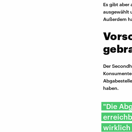
Es gibt aber 
ausgewählt u
Außerdem hat
Vorsc
gebr
Der Secondh
Konsumente
Abgabestelle
haben.
"Die Abg
erreichb
wirklich