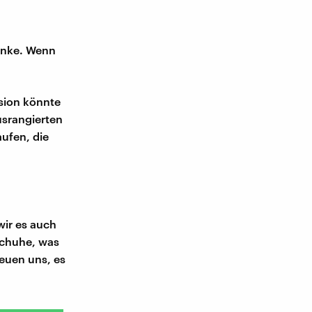
änke. Wenn
sion könnte
usrangierten
ufen, die
t
wir es auch
Schuhe, was
heuen uns, es