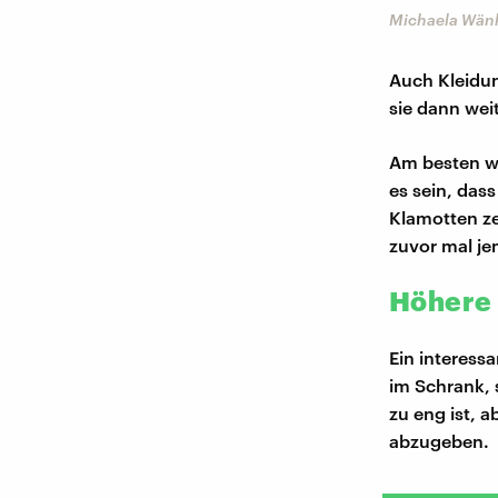
Michaela Wän
Auch Kleidu
sie dann wei
Am besten wä
es sein, das
Klamotten z
zuvor mal j
Höhere 
Ein interess
im Schrank,
zu eng ist, 
abzugeben.