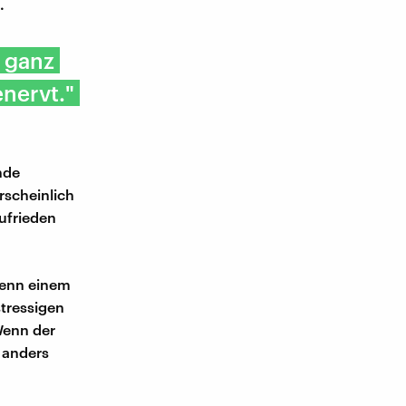
.
h ganz
nervt."
nde
rscheinlich
ufrieden
Wenn einem
stressigen
Wenn der
 anders