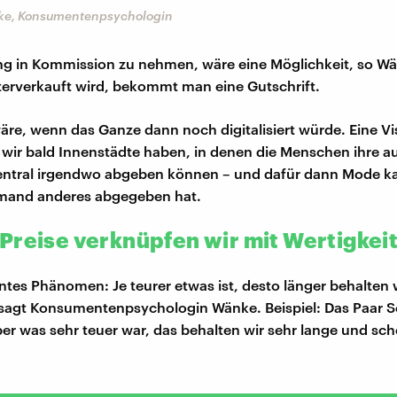
ke, Konsumentenpsychologin
ng in Kommission zu nehmen, wäre eine Möglichkeit, so W
terverkauft wird, bekommt man eine Gutschrift.
re, wenn das Ganze dann noch digitalisiert würde. Eine Vi
s wir bald Innenstädte haben, in denen die Menschen ihre a
entral irgendwo abgeben können – und dafür dann Mode ka
emand anderes abgegeben hat.
Preise verknüpfen wir mit Wertigkei
antes Phänomen: Je teurer etwas ist, desto länger behalten 
 sagt Konsumentenpsychologin Wänke. Beispiel: Das Paar 
aber was sehr teuer war, das behalten wir sehr lange und sc