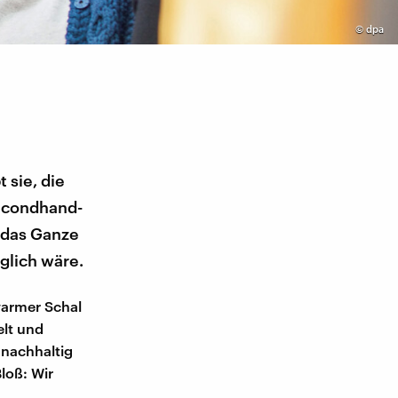
©
dpa
 sie, die
Secondhand-
 das Ganze
glich wäre.
warmer Schal
elt und
, nachhaltig
loß: Wir