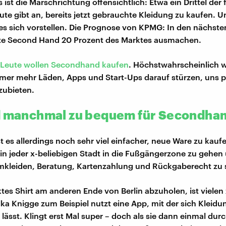
ist die Marschrichtung offensichtlich: Etwa ein Drittel der 
ute gibt an, bereits jetzt gebrauchte Kleidung zu kaufen. U
 es sich vorstellen. Die Prognose von KPMG: In den nächst
te Second Hand 20 Prozent des Marktes ausmachen.
Leute wollen Secondhand kaufen
. Höchstwahrscheinlich 
mer mehr Läden, Apps und Start-Ups darauf stürzen, uns 
zubieten.
d manchmal zu bequem für Secondha
 es allerdings noch sehr viel einfacher, neue Ware zu kaufe
in jeder x-beliebigen Stadt in die Fußgängerzone zu gehen 
mkleiden, Beratung, Kartenzahlung und Rückgaberecht zu
tes Shirt am anderen Ende von Berlin abzuholen, ist vielen
lka Knigge zum Beispiel nutzt eine App, mit der sich Kleidu
lässt. Klingt erst Mal super – doch als sie dann einmal durc