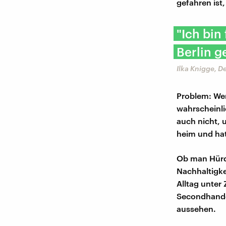
gefahren ist
"Ich bin
Berlin g
Ilka Knigge, 
Problem: Wen
wahrscheinli
auch nicht, 
heim und hat
Ob man Hürd
Nachhaltigkei
Alltag unter
Secondhande
aussehen.