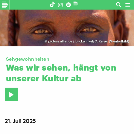
©
picture alliance / blickwinkel/C. Kaiser (Symbolbild)
Sehgewohnheiten
Was
wir
sehen,
hängt
von
unserer
Kultur
ab
21. Juli 2025