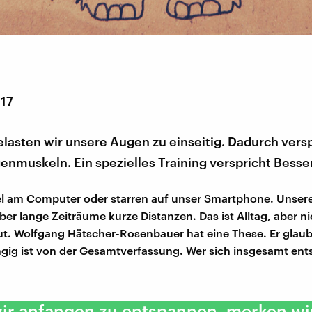
017
elasten wir unsere Augen zu einseitig. Dadurch ver
nmuskeln. Ein spezielles Training verspricht Besse
iel am Computer oder starren auf unser Smartphone. Unse
ber lange Zeiträume kurze Distanzen. Das ist Alltag, aber ni
t. Wolfgang Hätscher-Rosenbauer hat eine These. Er glaub
ig ist von der Gesamtverfassung. Wer sich insgesamt ents
.
ir anfangen zu entspannen, merken wir