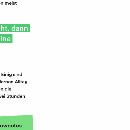
en meist
cht, dann
eine
 Einig sind
ernen Alltag
n die
zwei Stunden
ownotes