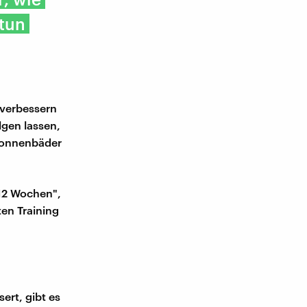
 tun
 verbessern
lgen lassen,
 Sonnenbäder
 12 Wochen",
ten Training
ert, gibt es