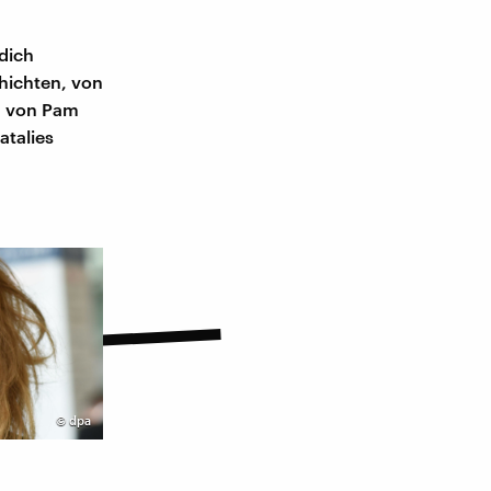
 dich
hichten, von
n von Pam
atalies
©
dpa