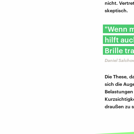
nicht. Vertr
skeptisch.
"Wenn ma
hilft au
Brille tr
Daniel Salchow
Die These, da
sich die Aug
Belastungen 
Kurzsichtigk
draußen zu s