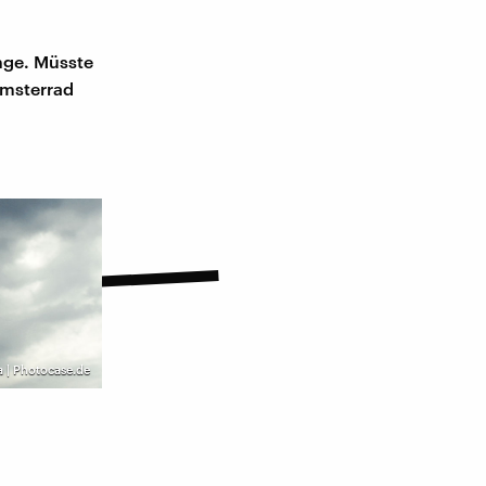
nge. Müsste
amsterrad
 | Photocase.de