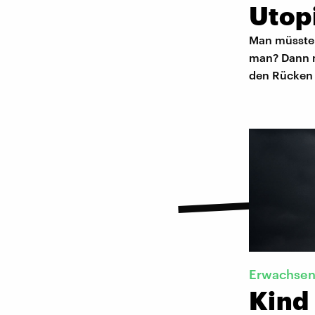
Utop
Man müsste 
man? Dann m
den Rücken
​Erwachse
Kind