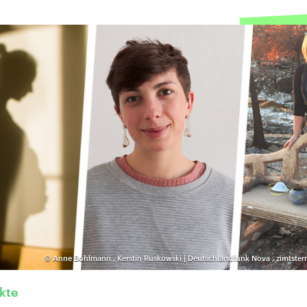
©
Anne Bohlmann
,
Kerstin Ruskowski | Deutschlandfunk Nova
,
zimtster
kte