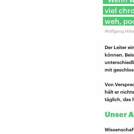
viel chr
weh, poc
Wolfgang Hät
Der Leiter e
können. Beis
unterschiedl
mit geschlo
Von Versprec
hält er nicht
täglich, das 
Unser A
Wissenschaft