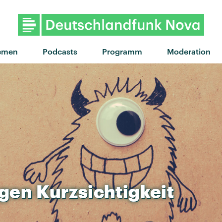
"Blindflug" von AB Syndrom feat.
emen
Podcasts
Programm
Moderation
gen
Kurzsichtigkeit