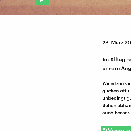
28. März 2
Im Alltag b
unsere Auge
Wir sitzen v
gucken oft ü
unbedingt gu
Sehen abhäng
auch besser
"Wenn w