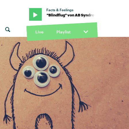
Facts & Feelings
 Trille · "Blindflug" von AB Syndrom feat. Trille · "Blindflug" von A
Live
Playlist