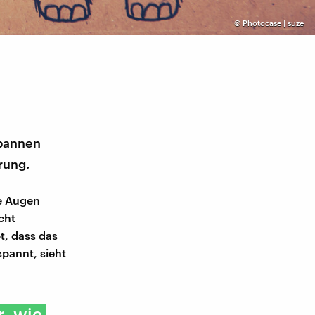
©
Photocase | suze
spannen
rung.
re Augen
cht
t, dass das
pannt, sieht
, wie