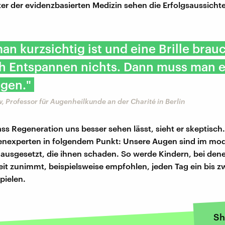
eter der evidenzbasierten Medizin sehen die Erfolgsaussicht
n kurzsichtig ist und eine Brille brau
ch Entspannen nichts. Dann muss man 
agen."
, Professor für Augenheilkunde an der Charité in Berlin
ss Regeneration uns besser sehen lässt, sieht er skeptisch.
enexperten in folgendem Punkt: Unsere Augen sind im mod
ausgesetzt, die ihnen schaden. So werde Kindern, bei dene
eit zunimmt, beispielsweise empfohlen, jeden Tag ein bis 
pielen.
Sh