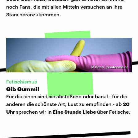
noch Fans, die mit allen Mitteln versuchen an ihre
Stars heranzukommen.
©
Dot.ti | photocase.de
Fetischismus
Gib Gummi!
Für die einen sind sie abstoßend oder banal - für die
anderen die schönste Art, Lust zu empfinden - ab
20
Uhr
sprechen wir in
Eine Stunde Liebe
über Fetische.