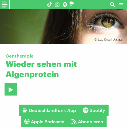
©
Jan Krnc | Pexels
Gentherapie
Wieder
sehen
mit
Algenprotein
Deutschlandfunk App
Spotify
Apple Podcasts
Abonnieren