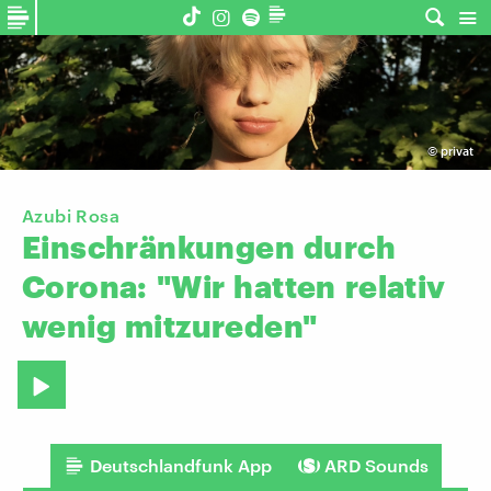
©
privat
Azubi Rosa
Einschränkungen
durch
Corona:
"Wir
hatten
relativ
wenig
mitzureden"
Deutschlandfunk App
ARD Sounds