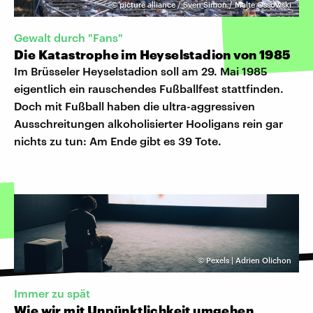
©
picture alliance / Sven Simon / Malte Ossowski
Gewalt durch "Fans"
Die Katastrophe im Heyselstadion von 1985
Im Brüsseler Heyselstadion soll am 29. Mai 1985
eigentlich ein rauschendes Fußballfest stattfinden.
Doch mit Fußball haben die ultra-aggressiven
Ausschreitungen alkoholisierter Hooligans rein gar
nichts zu tun: Am Ende gibt es 39 Tote.
©
Pexels | Adrien Olichon
Immer zu spät
Wie wir mit Unpünktlichkeit umgehen