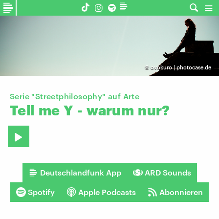
©
ovokuro | photocase.de
Serie "Streetphilosophy" auf Arte
Tell
me
Y
-
warum
nur?
Deutschlandfunk App
ARD Sounds
Spotify
Apple Podcasts
Abonnieren