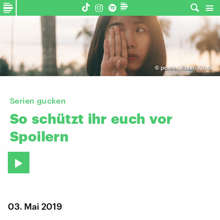
©
pexels | Pham Khoai
Serien gucken
So
schützt
ihr
euch
vor
Spoilern
03. Mai 2019