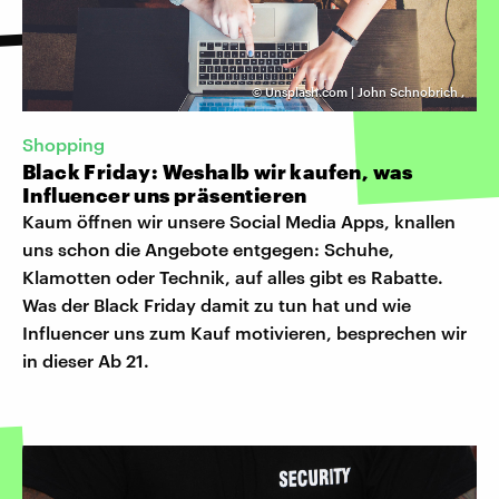
©
Unsplash.com | John Schnobrich
,
Shopping
Black Friday: Weshalb wir kaufen, was
Influencer uns präsentieren
Kaum öffnen wir unsere Social Media Apps, knallen
uns schon die Angebote entgegen: Schuhe,
Klamotten oder Technik, auf alles gibt es Rabatte.
Was der Black Friday damit zu tun hat und wie
Influencer uns zum Kauf motivieren, besprechen wir
in dieser Ab 21.