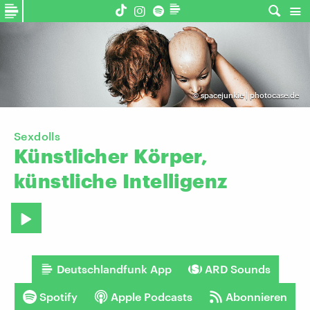
©
spacejunkie | photocase.de
Sexdolls
Künstlicher
Körper,
künstliche
Intelligenz
Deutschlandfunk App
ARD Sounds
Spotify
Apple Podcasts
Abonnieren