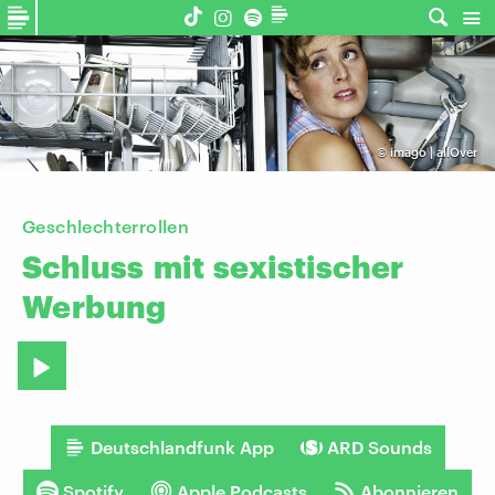
©
imago | allOver
Geschlechterrollen
Schluss
mit
sexistischer
Werbung
Deutschlandfunk App
ARD Sounds
Spotify
Apple Podcasts
Abonnieren