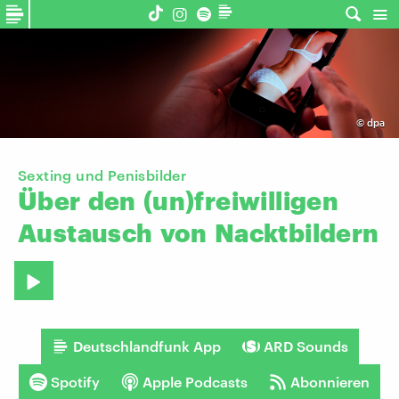
©
dpa
Sexting und Penisbilder
Über
den
(un)freiwilligen
Austausch
von
Nacktbildern
Deutschlandfunk App
ARD Sounds
Spotify
Apple Podcasts
Abonnieren