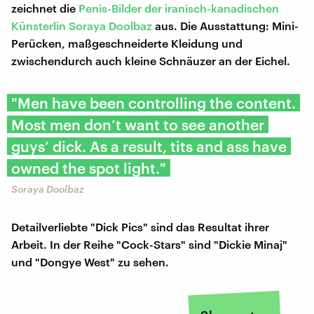
zeichnet die
Penis-Bilder der iranisch-kanadischen
Künsterlin Soraya Doolbaz
aus. Die Ausstattung: Mini-
Perücken, maßgeschneiderte Kleidung und
zwischendurch auch kleine Schnäuzer an der Eichel.
​"Men have been controlling the content.
Most men don’t want to see another
guys’ dick. As a result, tits and ass have
owned the spot light."
Soraya Doolbaz
Detailverliebte "Dick Pics" sind das Resultat ihrer
Arbeit. In der Reihe "Cock-Stars" sind "Dickie Minaj"
und "Dongye West" zu sehen.