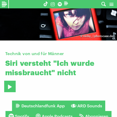
©
nicky_ | photocase.de
Technik von und für Männer
Siri
versteht
"Ich
wurde
missbraucht"
nicht
Deutschlandfunk App
ARD Sounds
Spotify
Apple Podcasts
Abonnieren