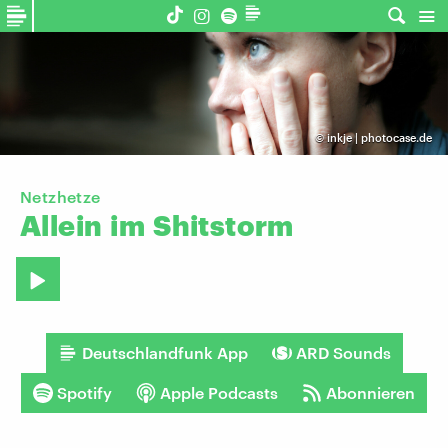
©
inkje | photocase.de
Netzhetze
Allein
im
Shitstorm
Deutschlandfunk App
ARD Sounds
Spotify
Apple Podcasts
Abonnieren