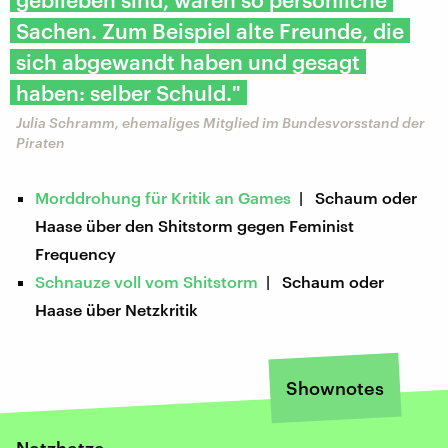
Sachen. Zum Beispiel alte Freunde, die
sich abgewandt haben und gesagt
haben: selber Schuld."
Julia Schramm, ehemaliges Mitglied im Bundesvorsstand der
Piraten
Morddrohung für Kritik an Games
| Schaum oder
Haase über den Shitstorm gegen Feminist
Frequency
Schnauze voll vom Shitstorm
| Schaum oder
Haase über Netzkritik
Shownotes
Netzhetze