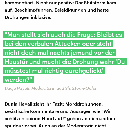
kommentiert. Nicht nur positiv: Der Shitstorm kam
auf, Beschimpfungen, Beleidigungen und harte
Drohungen inklusive.
"Man stellt sich auch die Frage: Bleibt es
bei den verbalen Attacken oder steht
nicht doch mal nachts jemand vor der
Haustür und macht die Drohung wahr 'Du
müsstest mal richtig durchgefickt'
werden?"
Dunja Hayali, Moderatorin und Shitstorm-Opfer
Dunja Hayali zieht ihr Fazit: Morddrohungen,
sexistische Kommentare und Aussagen wie "Wir
schlitzen deinen Hund auf!" gehen an niemandem
spurlos vorbei. Auch an der Moderatorin nicht.