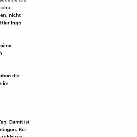
liche
en, nicht
tler Ingo
einer
n
haben die
e im
ag. Damit ist
stiegen. Bei
er hinaus.