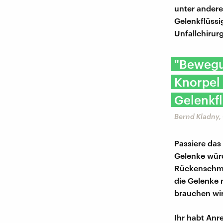
unter andere
Gelenkflüssi
Unfallchirur
"Bewegun
Knorpel
Gelenkfl
Bernd Kladny, 
Passiere das 
Gelenke wür
Rückenschme
die Gelenke 
brauchen wir
Ihr habt An