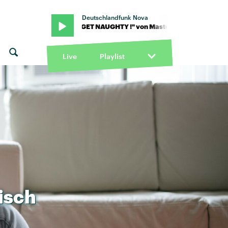
Deutschlandfunk Nova
 Peace · "GET NAUGHTY !" von Master Peace · "GET NAUGHTY !" v
Live
Playlist
tisch