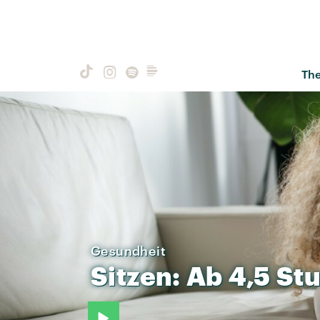
Th
Gesundheit
Sitzen:
Ab
4,5
St