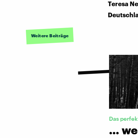
Teresa N
Deutschl
Weitere Beiträge
Das perfe
… we