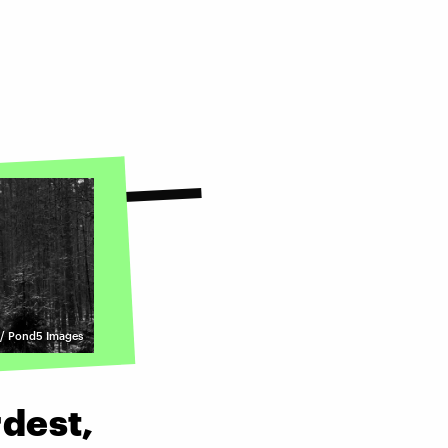
/ Pond5 Images
dest,