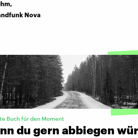
ehm,
andfunk Nova
©
imago 
kte Buch für den Moment
nn du gern abbiegen wür