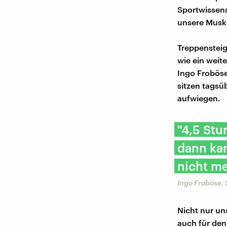
Sportwissens
unsere Muske
Treppensteig
wie ein weit
Ingo Froböse
sitzen tagsü
aufwiegen.
"4,5 Stu
dann kan
nicht m
Ingo Froböse,
Nicht nur un
auch für den