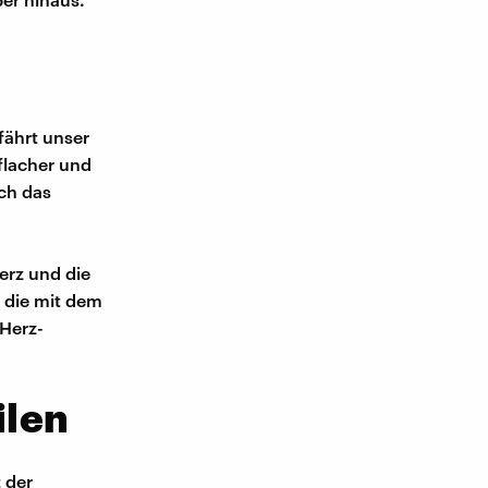
fährt unser
flacher und
ch das
erz und die
 die mit dem
Herz-
ilen
t der