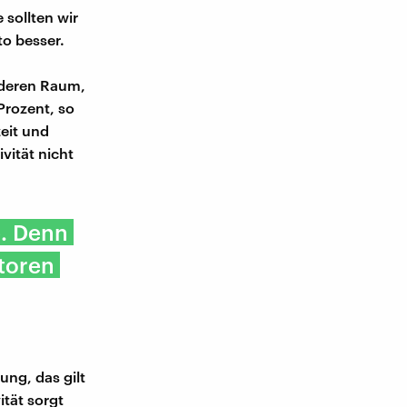
 sollten wir
to besser.
anderen Raum,
Prozent, so
eit und
vität nicht
e. Denn
ktoren
ng, das gilt
tät sorgt