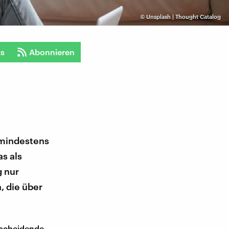
©
Unsplash | Thought Catalog
ts
Abonnieren
 mindestens
s als
g nur
, die über
ntscheidende