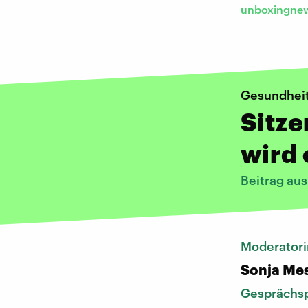
unboxingnew
Gesundhei
Sitze
wird 
Beitrag au
Moderatori
Sonja Me
Gesprächsp