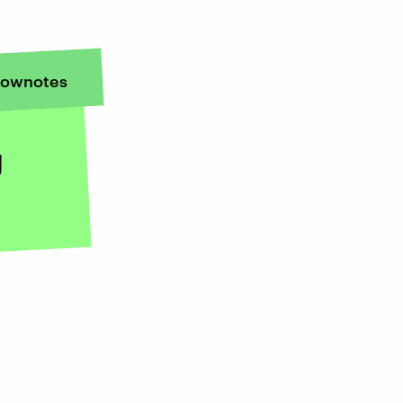
ownotes
g