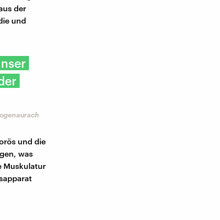
aus der
die und
unser
der
rzogenaurach
porös und die
gen, was
e Muskulatur
gsapparat