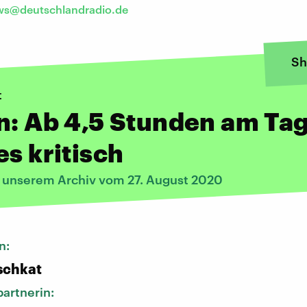
s@deutschlandradio.de
Sh
t
n: Ab 4,5 Stunden am Ta
es kritisch
s unserem Archiv vom 27. August 2020
n:
schkat
artnerin: