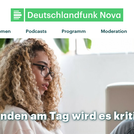
"GET NAUGHTY !" von Master
emen
Podcasts
Programm
Moderation
unden
am
Tag
wird
es
kri