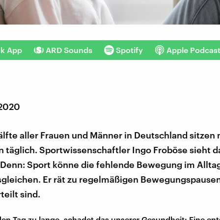
nk App
ARD Sounds
Spotify
Apple Podcas
 2020
älfte aller Frauen und Männer in Deutschland sitzen
 täglich. Sportwissenschaftler Ingo Froböse sieht da
. Denn: Sport könne die fehlende Bewegung im Allta
sgleichen. Er rät zu regelmäßigen Bewegungspausen
teilt sind.
eden Tag zu lange, schadet das unserer Gesundheit: Eine e