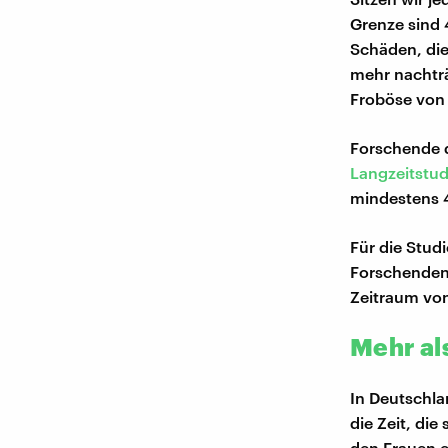
Grenze sind 
Schäden, die
mehr nachträ
Froböse von
Forschende d
Langzeitstud
mindestens 
Für die Studi
Forschenden 
Zeitraum vo
Mehr al
In Deutschla
die Zeit, die
den Frauen e