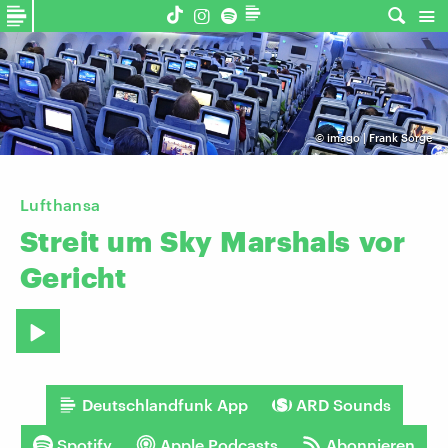
©
imago | Frank Sorge
Lufthansa
Streit
um
Sky
Marshals
vor
Gericht
Deutschlandfunk App
ARD Sounds
Spotify
Apple Podcasts
Abonnieren