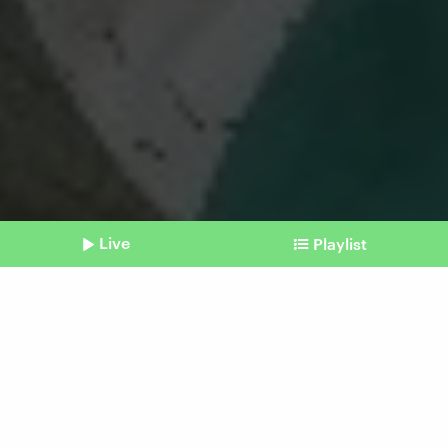
Live
Playlist
©
davidpereiras / photocase.de
Shownotes
Sogar waschbar