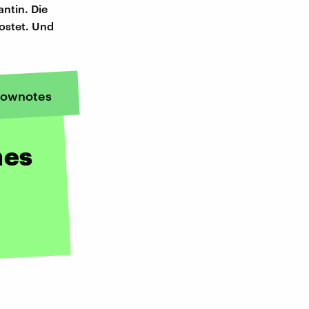
antin. Die
ostet. Und
ownotes
nes