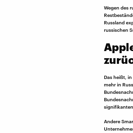
Wegen des ru
Restbeständ
Russland exp
russischen 
Appl
zurü
Das heißt, i
mehr in Russ
Bundesnachr
Bundesnachri
signifikante
Andere Smart
Unternehmen 