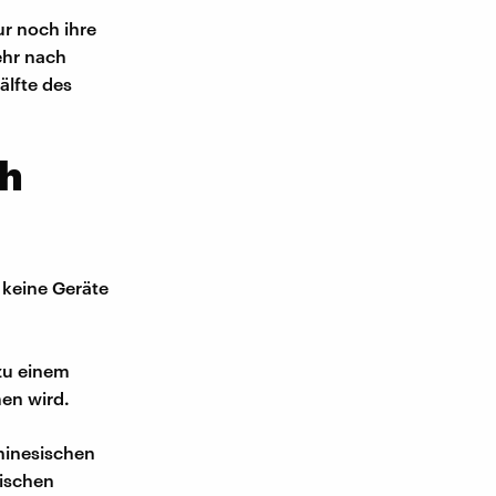
r noch ihre
ehr nach
älfte des
ch
 keine Geräte
zu einem
men wird.
hinesischen
sischen