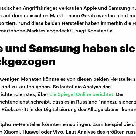
ssischen Angriffskrieges verkaufen Apple und Samsung nu
e auf dem russischen Markt – neue Geräte werden nicht m
ortiert. "Und diese beiden Hersteller haben immerhin die H
Smartphone-Marktes abgedeckt", sagt Konstantin.
e und Samsung haben si
ckgezogen
n wenigen Monaten könnte es von diesen beiden Herstellern
land zu kaufen geben. So lautet die Analyse des
ichtendienstes, über
die Spiegel Online berichtet
. Der
chtendienst schreibt, dass es in Russland "nahezu sicher 
n Rückschritt in der Digitalisierung des Alltagslebens" kom
phone-Hersteller könnten einspringen. Zum Beispiel die c
Xiaomi, Huawei oder Vivo. Laut Analyse des größten rus