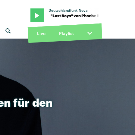
Deutschlandfunk Nova
 Bridgers · "Lost Boys" von Phoebe Bridgers · "Lost Boys" von Ph
Live
Playlist
en
für
den