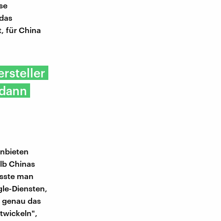
se
 das
, für China
rsteller
 dann
anbieten
alb Chinas
asste man
le-Diensten,
d genau das
twickeln",