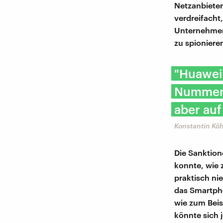
Netzanbieter
verdreifacht
Unternehmen 
zu spioniere
"Huawei
Nummer 
aber auf
Konstantin Kö
Die Sanktion
konnte, wie 
praktisch n
das Smartpho
wie zum Beis
könnte sich 