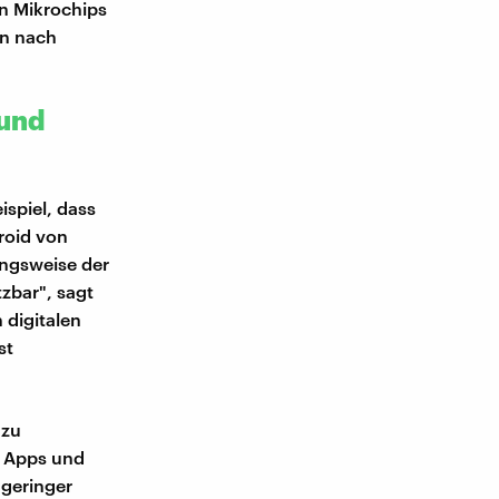
on Mikrochips
rn nach
 und
spiel, dass
roid von
ungsweise der
zbar", sagt
 digitalen
st
 zu
n Apps und
 geringer