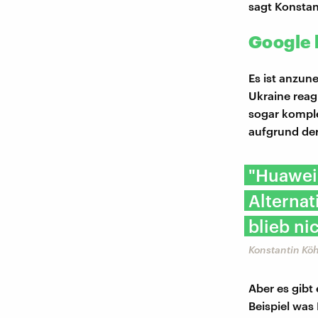
sagt Konstan
Google 
Es ist anzun
Ukraine reag
sogar komplet
aufgrund der
"Huawei 
Alternat
blieb ni
Konstantin Kö
Aber es gibt
Beispiel was