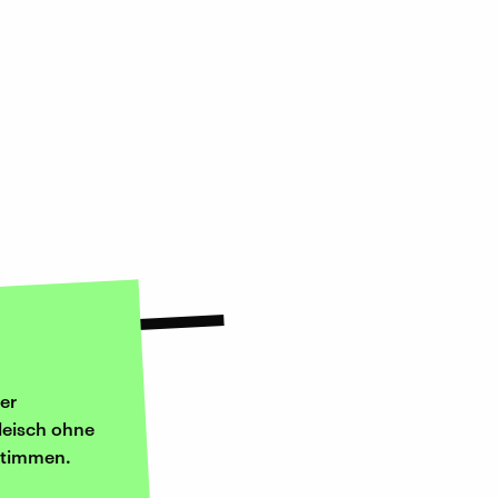
er
leisch ohne
estimmen.