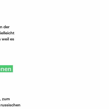
n der
elleicht
 weil es
enen
A, zum
 russischen