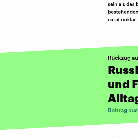
sein als das 
bestehenden
es ist unkla
Rückzug au
Russ
und F
Allta
Beitrag au