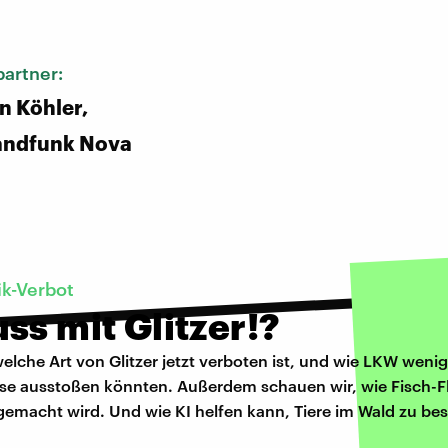
:
artner:
n Köhler,
andfunk Nova
ik-Verbot
ss mit Glitzer!?
welche Art von Glitzer jetzt verboten ist, und wie LKW wenig
se ausstoßen könnten. Außerdem schauen wir, wie Fisch-F
 gemacht wird. Und wie KI helfen kann, Tiere im Wald zu b