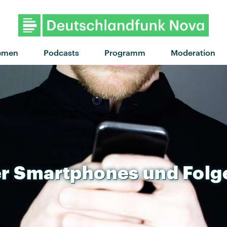
"Lost Boys" von Phoebe
emen
Podcasts
Programm
Moderation
r
Smartphones
und
Folg