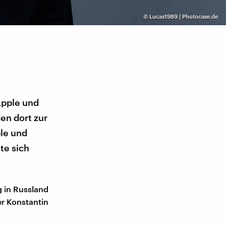
©
Lucas1989 | Photocase.de
Apple und
n dort zur
le und
te sich
g in Russland
er Konstantin